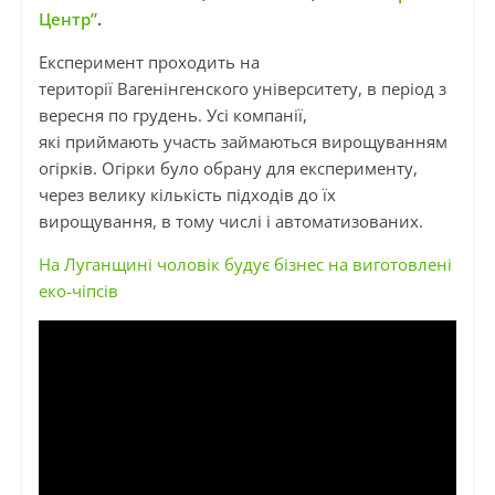
Центр”
.
Експеримент проходить на
території
Вагенінгенского
університету, в період з
вересня по грудень. Усі компанії,
які
приймають
участь займаються вирощуванням
огірків. Огірки було обрану для експерименту,
через велику кількість підходів до їх
вирощування, в тому числі
і
автоматизованих.
На Луганщині чоловік будує бізнес на виготовлені
еко-чіпсів