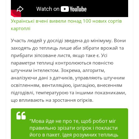
Українські вчені вивели понад 100 нових сортів
картоплі
Участь людей у досліді зведена до мінімуму. Вони
заходять до теплиць лише аби зібрати врожай та
прибрати зіпсоване листя, якщо таке є. Усі
параметри теплиці контролюються повністю
штучним інтелектом. Зокрема, алгоритм,
аналізуючи дані з датчиків, управляють штучним
освітленням, вентиляцією, іригацією, внесенням
підгодівлі, температурою та іншими показниками,
що впливають на зростання огірків.
“Мова йде не про те, щоб робот міг
правильно зрізати огірок і покласти
його в пакет. Ідея розумних теплиць