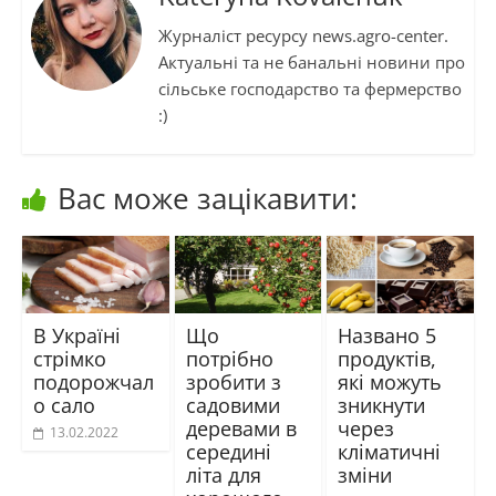
Журналіст ресурсу news.agro-center.
Актуальні та не банальні новини про
сільське господарство та фермерство
:)
Вас може зацікавити:
В Україні
Що
Названо 5
стрімко
потрібно
продуктів,
подорожчал
зробити з
які можуть
о сало
садовими
зникнути
деревами в
через
13.02.2022
середині
кліматичні
літа для
зміни