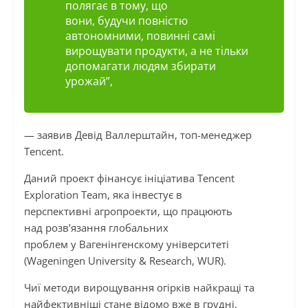
полягає в тому, що
вони,
будучи
повністю
автономними, повинні самі
вирощувати продукти, а не тільки
допомагати людям збирати
урожай”,
— заявив Девід
Валлерштайн
, топ-менеджер
Tencent.
Даний проект фінансує ініціатива Tencent
Exploration Team, яка інвестує в
перспективні
агропроекти
, що працюють
над розв’язання глобальних
проблем у
Вагенінгенскому
університеті
(Wageningen University & Research, WUR).
Чиї методи вирощування огірків найкращі та
найфективніші стане відомо вже в грудні.