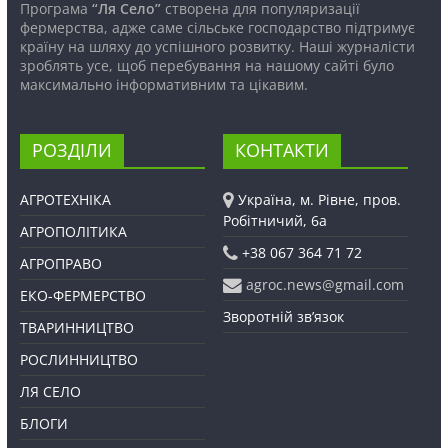
Програма
“Ля Село”
створена для популяризації
фермерства, адже саме сільське господарство підтримує
країну на шляху до успішного розвитку. Наші журналісти
зроблять усе, щоб перебування на нашому сайті було
максимально інформативним та цікавим.
РОЗДІЛИ
КОНТАКТИ
АГРОТЕХНІКА
Україна, м. Рівне, пров.
Робітничий, 6а
АГРОПОЛІТИКА
+38 067 364 71 72
АГРОПРАВО
agroc.news@gmail.com
ЕКО-ФЕРМЕРСТВО
Зворотній зв’язок
ТВАРИННИЦТВО
РОСЛИННИЦТВО
ЛЯ СЕЛО
БЛОГИ