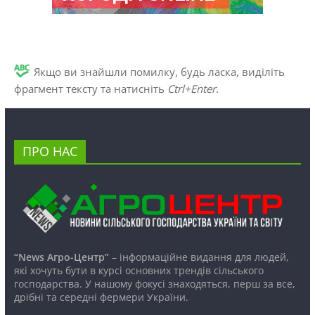
Якщо ви знайшли помилку, будь ласка, виділіть
фрагмент тексту та натисніть
Ctrl+Enter
.
ПРО НАС
“News Агро-Центр”
– інформаційне видання для людей,
які хочуть бути в курсі основних трендів сільського
господарства. У нашому фокусі знаходяться, перш за все,
дрібні та середні фермери України.