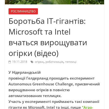
РОСЛИННИЦТВО
Боротьба IT-гігантів:
Microsoft та Intel
вчаться вирощувати
огірки (відео)
,
,
19.11.2018
огірки
роботизація
теплиці
У Нідерландській
провінції
Гелдерланд
проходить експеримент
Autonomous Greenhouse Challenge, присвячений
вирощуванню огірків в повністю
автоматизованих теплицях.
Участь
у
експерименті приймають такі компанії
гіганти як Microsoft, Intel та інші, пише
“Агро-