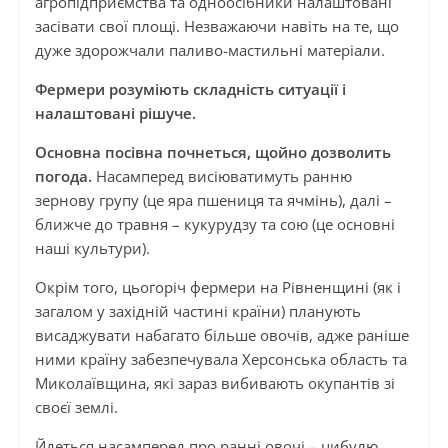
агропідприємства та одноосібники налаштовані
засівати свої площі. Незважаючи навіть на те, що
дуже здорожчали паливо-мастильні матеріали.
Фермери розуміють складність ситуації і
налаштовані рішуче.
Основна посівна почнеться, щойно дозволить
погода.
Насамперед висіюватимуть ранню
зернову групу (це яра пшениця та ячмінь), далі –
ближче до травня – кукурудзу та сою (це основні
наші культури).
Окрім того, цьогоріч фермери на Рівненщині (як і
загалом у західній частині країни) планують
висаджувати набагато більше овочів, адже раніше
ними країну забезпечувала Херсонська область та
Миколаївщина, які зараз вибивають окупантів зі
своєї землі.
Йдеться насамперед про ранні овочі – цибулю,