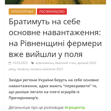
АГРОПОЛІТИКА
РОСЛИННИЦТВО
Братимуть на себе
основне навантаження:
на Рівненщині фермери
вже вийшли у поля
,
,
10.03.2022
агроновини
воєнний стан
врожай 2022
,
,
року
посівна
посівна кампанія 2022
Західні регіони України беруть на себе основне
навантаження, адже мають “перекривати” те,
що раніше лягало на плечі аграріїв із
Причорномор’я.
Детальніше про це розповідає
Агроцентр.