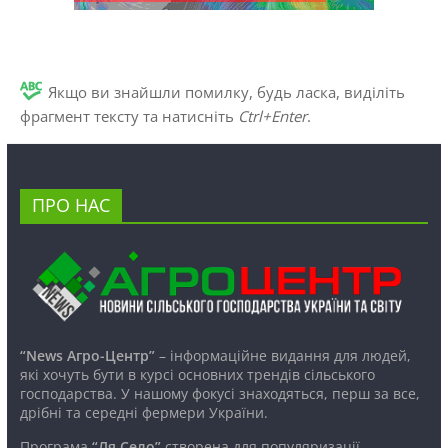
Якщо ви знайшли помилку, будь ласка, виділіть
фрагмент тексту та натисніть
Ctrl+Enter
.
ПРО НАС
“News Агро-Центр”
– інформаційне видання для людей,
які хочуть бути в курсі основних трендів сільського
господарства. У нашому фокусі знаходяться, перш за все,
дрібні та середні фермери України.
Програма
“Ля Село”
створена для популяризації