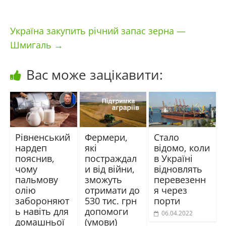
Україна закупить річний запас зерна —
Шмигаль
→
Вас може зацікавити:
Рівненський
Фермери,
Стало
нардеп
які
відомо, коли
пояснив,
постраждал
в Україні
чому
и від війни,
відновлять
пальмову
зможуть
перевезенн
олію
отримати до
я через
забороняют
530 тис. грн
порти
ь навіть для
допомоги
06.04.2022
домашньої
(умови)