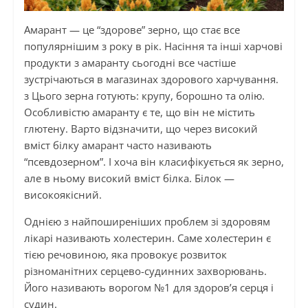
Амарант — це “здорове” зерно, що стає все
популярнішим з року в рік. Насіння та інші харчові
продукти з амаранту сьогодні все частіше
зустрічаються в магазинах здорового харчування.
з Цього зерна готують: крупу, борошно та олію.
Особливістю амаранту є те, що він не містить
глютену. Варто відзначити, що через високий
вміст білку амарант часто називають
“псевдозерном”. І хоча він класифікується як зерно,
але в ньому високий вміст білка. Білок —
високоякісний.
Однією з найпоширеніших проблем зі здоровям
лікарі називають холестерин. Саме холестерин є
тією речовиною, яка провокує розвиток
різноманітних серцево-судинних захворювань.
Його називають ворогом №1 для здоров’я серця і
судин.