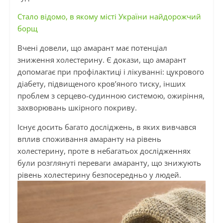
Стало відомо, в якому місті України найдорожчий
борщ
Вчені довели, що амарант має потенціал
зниження холестерину. Є докази, що амарант
допомагає при профілактиці і лікуванні: цукрового
діабету, підвищеного кров’яного тиску, інших
проблем з серцево-судинною системою, ожиріння,
захворювань шкірного покриву.
Існує досить багато досліджень, в яких вивчався
вплив споживання амаранту на рівень
холестерину, проте в небагатьох дослідженнях
були розглянуті переваги амаранту, що знижують
рівень холестерину безпосередньо у людей.