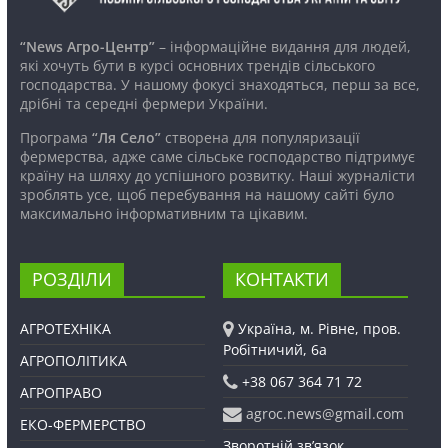
“News Агро-Центр”
– інформаційне видання для людей,
які хочуть бути в курсі основних трендів сільського
господарства. У нашому фокусі знаходяться, перш за все,
дрібні та середні фермери України.
Програма
“Ля Село”
створена для популяризації
фермерства, адже саме сільське господарство підтримує
країну на шляху до успішного розвитку. Наші журналісти
зроблять усе, щоб перебування на нашому сайті було
максимально інформативним та цікавим.
РОЗДІЛИ
КОНТАКТИ
АГРОТЕХНІКА
Україна, м. Рівне, пров.
Робітничий, 6а
АГРОПОЛІТИКА
+38 067 364 71 72
АГРОПРАВО
agroc.news@gmail.com
ЕКО-ФЕРМЕРСТВО
Зворотній зв’язок