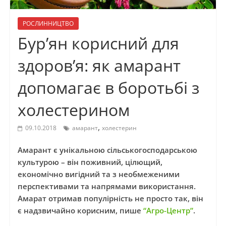
РОСЛИННИЦТВО
Бур’ян корисний для
здоров’я: як амарант
допомагає в боротьбі з
холестерином
,
09.10.2018
амарант
холестерин
Амарант є унікальною сільськогосподарською
культурою – він поживний, цілющий,
економічно вигідний та з необмеженими
перспективами та напрямами використання.
Амарат отримав популірність не просто так, він
є надзвичайно корисним, пише
“Агро-Центр”
.