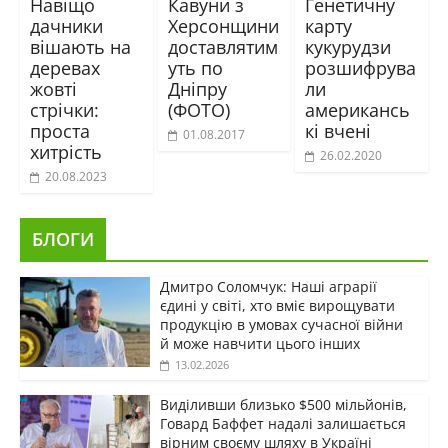
Навіщо
Кавуни з
Генетичну
дачники
Херсонщини
карту
вішають на
доставлятим
кукурудзи
деревах
уть по
розшифрува
жовті
Дніпру
ли
стрічки:
(ФОТО)
американсь
проста
кі вчені
01.08.2017
хитрість
26.02.2020
20.08.2023
БЛОГИ
Дмитро Соломчук: Наші аграрії
єдині у світі, хто вміє вирощувати
продукцію в умовах сучасної війни
й може навчити цього інших
13.02.2026
Виділивши близько $500 мільйонів,
Говард Баффет надалі залишається
вірним своєму шляху в Україні