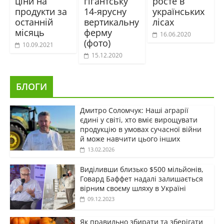
ціни на
гігантську
росте в
продукти за
14-ярусну
українських
останній
вертикальну
лісах
місяць
ферму
16.06.2020
(фото)
10.09.2021
15.12.2020
БЛОГИ
Дмитро Соломчук: Наші аграрії
єдині у світі, хто вміє вирощувати
продукцію в умовах сучасної війни
й може навчити цього інших
13.02.2026
Виділивши близько $500 мільйонів,
Говард Баффет надалі залишається
вірним своєму шляху в Україні
09.12.2023
Як правильно збирати та зберігати