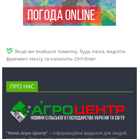
Якщо ви знайшли помилку, будь ласка, виділіть
фрагмент тексту та натисніть
Ctrl+Enter
.
ПРО НАС
“News Агро-Центр”
– інформаційне видання для людей,
які хочуть бути в курсі основних трендів сільського