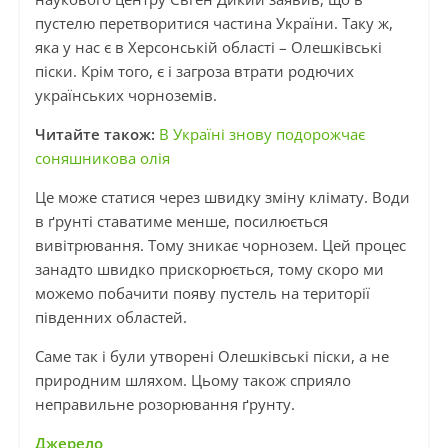
пустелю перетворитися частина України. Таку ж,
яка у нас є в Херсонській області – Олешківські
піски. Крім того, є і загроза втрати родючих
українських чорноземів.
Читайте також:
В Україні знову подорожчає
соняшникова олія
Це може статися через швидку зміну клімату. Води
в ґрунті ставатиме менше, посилюється
вивітрювання. Тому зникає чорнозем. Цей процес
занадто швидко прискорюється, тому скоро ми
можемо побачити появу пустель на території
південних областей.
Саме так і були утворені Олешківські піски, а не
природним шляхом. Цьому також сприяло
неправильне розорювання ґрунту.
Джерело