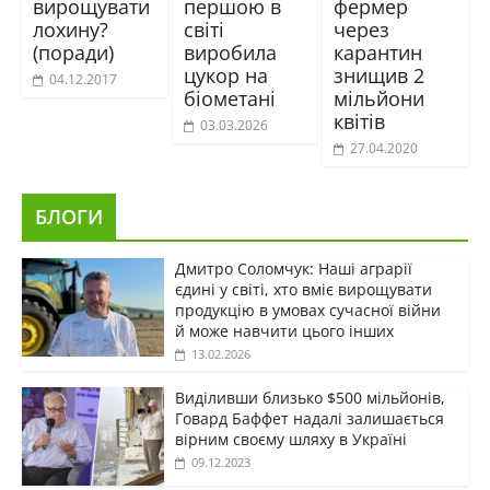
вирощувати
першою в
фермер
лохину?
світі
через
(поради)
виробила
карантин
цукор на
знищив 2
04.12.2017
біометані
мільйони
квітів
03.03.2026
27.04.2020
БЛОГИ
Дмитро Соломчук: Наші аграрії
єдині у світі, хто вміє вирощувати
продукцію в умовах сучасної війни
й може навчити цього інших
13.02.2026
Виділивши близько $500 мільйонів,
Говард Баффет надалі залишається
вірним своєму шляху в Україні
09.12.2023