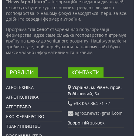
“News Агро-Центр”
– інформаційне видання для людей,
які хочуть бути в курсі основних трендів сільського
господарства. У нашому фокусі знаходяться, перш за все,
дрібні та середні фермери України.
Програма
“Ля Село”
створена для популяризації
фермерства, адже саме сільське господарство підтримує
країну на шляху до успішного розвитку. Наші журналісти
зроблять усе, щоб перебування на нашому сайті було
максимально інформативним та цікавим.
РОЗДІЛИ
КОНТАКТИ
АГРОТЕХНІКА
Україна, м. Рівне, пров.
Робітничий, 6а
АГРОПОЛІТИКА
+38 067 364 71 72
АГРОПРАВО
agroc.news@gmail.com
ЕКО-ФЕРМЕРСТВО
Зворотній зв’язок
ТВАРИННИЦТВО
РОСЛИННИЦТВО