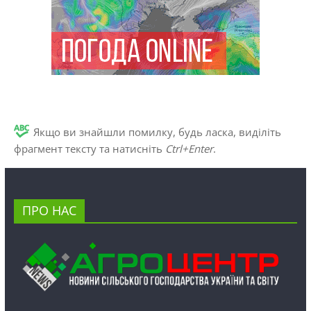
Якщо ви знайшли помилку, будь ласка, виділіть
фрагмент тексту та натисніть
Ctrl+Enter
.
ПРО НАС