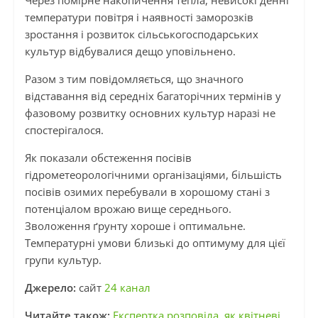
Через помірне накопичення тепла, невисокі денні
температури повітря і наявності заморозків
зростання і розвиток сільськогосподарських
культур відбувалися дещо уповільнено.
Разом з тим повідомляється, що значного
відставання від середніх багаторічних термінів у
фазовому розвитку основних культур наразі не
спостерігалося.
Як показали обстеження посівів
гідрометеорологічними організаціями, більшість
посівів озимих перебували в хорошому стані з
потенціалом врожаю вище середнього.
Зволоження ґрунту хороше і оптимальне.
Температурні умови близькі до оптимуму для цієї
групи культур.
Джерело:
сайт
24 канал
Читайте також:
Експертка розповіла, як квітневі