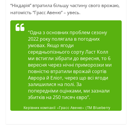
“Нікдарія” втратила більшу частину свого врожаю,
натомість “Грасс Авеню” – увесь.
“Одна з основних проблем сезону
2022 року полягала в погодних
умовах. Якщо ягоди
середньопізнього сорту Ласт Колл
ми встигли зібрати до вересня, то 6
вересня через нічні приморозки ми
повністю втратили врожай сортів
Аврора й Еліот, через що всі ягоди
залишилися на полі. За
попередніми оцінками, ми зазнали
збитків на 250 тисяч євро”.
Керівник компанії «Грасс Авеню» (ТМ Blueberry
by StarBerries) Олег Воробйов.