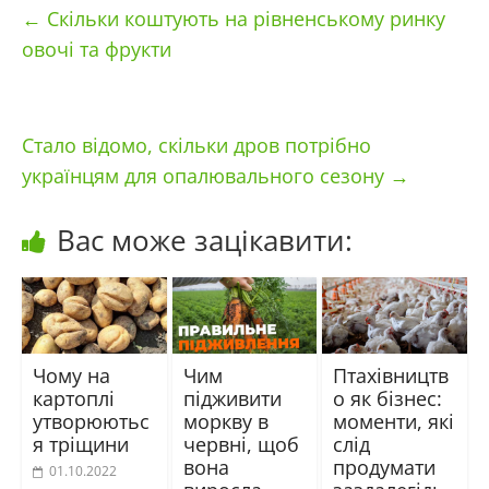
←
Скільки коштують на рівненському ринку
овочі та фрукти
Стало відомо, скільки дров потрібно
українцям для опалювального сезону
→
Вас може зацікавити:
Чому на
Чим
Птахівництв
картоплі
підживити
о як бізнес:
утворюютьс
моркву в
моменти, які
я тріщини
червні, щоб
слід
вона
продумати
01.10.2022