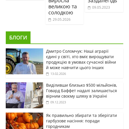
виросла
заздалегідь
великою та
09.05.2023
солодкою
29.05.2026
БЛОГИ
Дмитро Соломчук: Наші аграрії
єдині у світі, хто вміє вирощувати
продукцію в умовах сучасної війни
й може навчити цього інших
13.02.2026
Виділивши близько $500 мільйонів,
Говард Баффет надалі залишається
вірним своєму шляху в Україні
09.12.2023
Як правильно збирати та зберігати
гарбузове насіння: поради
городникам