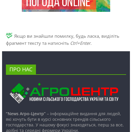
Якщо ви знайшли помилку, будь ласка, виділіть
фрагмент тексту та натисніть
Ctrl+Enter
.
ПРО НАС
“News Агро-Центр”
– інформаційне видання для людей,
які хочуть бути в курсі основних трендів сільського
господарства. У нашому фокусі знаходяться, перш за все,
дрібні та середні фермери України.