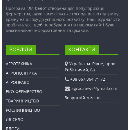
Програма
“Ля Село”
створена для популяризації
фермерства, адже саме сільське господарство підтримує
країну на шляху до успішного розвитку. Наші журналісти
зроблять усе, щоб перебування на нашому сайті було
максимально інформативним та цікавим.
РОЗДІЛИ
КОНТАКТИ
АГРОТЕХНІКА
Україна, м. Рівне, пров.
Робітничий, 6а
АГРОПОЛІТИКА
+38 067 364 71 72
АГРОПРАВО
agroc.news@gmail.com
ЕКО-ФЕРМЕРСТВО
Зворотній зв’язок
ТВАРИННИЦТВО
РОСЛИННИЦТВО
ЛЯ СЕЛО
БЛОГИ