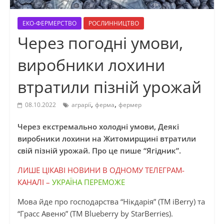
ЕКО-ФЕРМЕРСТВО
РОСЛИННИЦТВО
Через погодні умови,
виробники лохини
втратили пізній урожай
,
,
08.10.2022
аграрії
ферма
фермер
Через екстремально холодні умови, Деякі
виробники лохини на Житомирщині втратили
свій пізній урожай. Про це пише “Ягідник”.
ЛИШЕ ЦІКАВІ НОВИНИ В ОДНОМУ ТЕЛЕГРАМ-
КАНАЛІ –
УКРАЇНА ПЕРЕМОЖЕ
Мова йде про господарства “Нікдарія” (TM iBerry) та
“Грасс Авеню” (ТМ Blueberry by StarBerries).