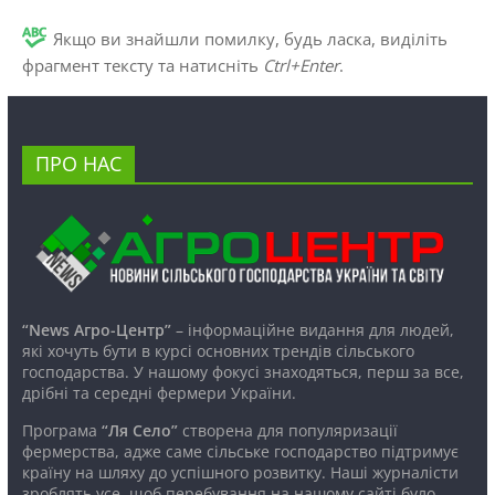
Якщо ви знайшли помилку, будь ласка, виділіть
фрагмент тексту та натисніть
Ctrl+Enter
.
ПРО НАС
“News Агро-Центр”
– інформаційне видання для людей,
які хочуть бути в курсі основних трендів сільського
господарства. У нашому фокусі знаходяться, перш за все,
дрібні та середні фермери України.
Програма
“Ля Село”
створена для популяризації
фермерства, адже саме сільське господарство підтримує
країну на шляху до успішного розвитку. Наші журналісти
зроблять усе, щоб перебування на нашому сайті було