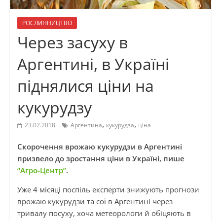
РОСЛИННИЦТВО
Через засуху в
Аргентині, в Україні
піднялися ціни на
кукурудзу
,
,
23.02.2018
Аргентина
кукурудза
ціна
Скорочення врожаю кукурудзи в Аргентині
призвело до зростання ціни в Україні, пише
“Агро-Центр”
.
Уже 4 місяці поспіль експерти знижують прогнози
врожаю кукурудзи та сої в Аргентині через
тривалу посуху, хоча метеорологи й обіцяють в