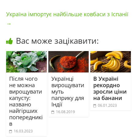
Україна імпортує найбільше ковбаси з Іспанії
→
Вас може зацікавити:
Після чого
Українці
В Україні
не можна
вирощувати
рекордно
вирощувати
муть
зросли ціни
капусту:
паприку для
на банани
названо
Індії
06.01.2023
найгірших
16.08.2019
попередникі
в
16.03.2023