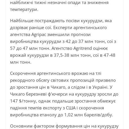
найближчі тижні незначні опади та зниження
температури.
Найбільше постраждають посіви кукурудзи, яка
дозріває раніше сої. Експерти аргентинського
агентства Agripac зменшили прогнози
виробництва кукурудзи з 42 до 37 млн тонн, сої з
57 до 47 млн тонн. Агентство Agritrend оцінює
врожай кукурудзи в 37,5-38 млн тонн, сої в 47-48
млн тонн.
Скорочення аргентинського врожаю на тлі
рекордного обсягу світових пропозицій призвело
до зростання цін в Чикаго, а слідом і в Україні. У
Чикаго березневі ф’ючерси на кукурудзу зросли до
147 $/тонну, однак подальше зростання обмежує
падіння темпів експорту з США і скорочення
виробництва етанолу до 1,02 млн барелів/добу.
Основним фактором формування цін на кукурудзу