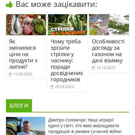
Вас може зацікавити:
Як
Чому треба
Особливості
змінилися
зрізати
догляду за
ціни на
стрілки у
газоном на
продукти з
часнику:
дачі взимку
липня?
поради
16.12.2023
досвідчених
14.09.2022
городників
25.04.2023
БЛОГИ
Дмитро Соломчук: Наші аграрії
єдині у світі, хто вміє вирощувати
продукцію в умовах сучасної війни