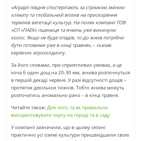
«Аграрії півдня спостерігають за стрімкою зміною
клімату та глобальний вплив на прискорення
термінів вегетації культур. На полях компанії ТОВ
«СП «ПАЕК» пшениця та ячмінь уже викинули
колос. Якщо не буде опадів, то до жнив потрібно
бути готовими уже в кінці травня»
, – сказав
керівник агрохолдингу.
За його словами, при сприятливих умовах, а це
хоча б один дощ на 20-30 мм, жнива розпочнуться
в першій декаді червня. У разі відсутності дощів –
протягом декількох тижнів. Тобто жнива можуть
розпочатись аномально рано – в кінці травня.
Читайте також:
Для чого, та як правильно
використовувати тирсу на городі та в саду
У компанії зазначили, що в цьому сезоні
практично усі озимі культури пришвидшили свою