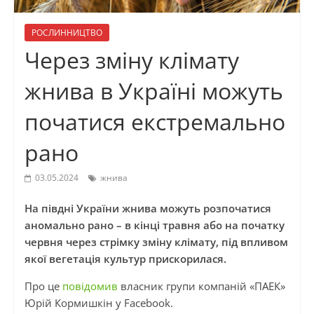
РОСЛИННИЦТВО
Через зміну клімату
жнива в Україні можуть
початися екстремально
рано
03.05.2024
жнива
На півдні України жнива можуть розпочатися
аномально рано – в кінці травня або на початку
червня через стрімку зміну клімату, під впливом
якої вегетація культур прискорилася.
Про це
повідомив
власник групи компаній «ПАЕК»
Юрій Кормишкін у Facebook.