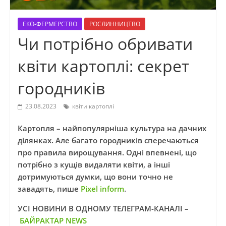
ЕКО-ФЕРМЕРСТВО
РОСЛИННИЦТВО
Чи потрібно обривати
квіти картоплі: секрет
городників
23.08.2023
квіти картоплі
Картопля – найпопулярніша культура на дачних
ділянках. Але багато городників сперечаються
про правила вирощування. Одні впевнені, що
потрібно з кущів видаляти квіти, а інші
дотримуються думки, що вони точно не
завадять, пише
Pixel inform
.
УСІ НОВИНИ В ОДНОМУ ТЕЛЕГРАМ-КАНАЛІ –
БАЙРАКТАР NEWS