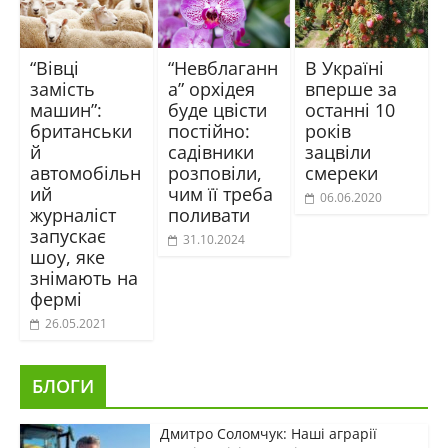
“Вівці
“Невблаганн
В Україні
замість
а” орхідея
вперше за
машин”:
буде цвісти
останні 10
британськи
постійно:
років
й
садівники
зацвіли
автомобільн
розповіли,
смереки
ий
чим її треба
06.06.2020
журналіст
поливати
запускає
31.10.2024
шоу, яке
знімають на
фермі
26.05.2021
БЛОГИ
Дмитро Соломчук: Наші аграрії