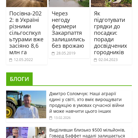
Посівна-202
Через
Як
2: в Україні
негоду
підготувати
різними
фермери
грядки до
сільгоспкул
Закарпаття
посадки:
ьтурами вже
залишились
поради
засіяно 8,6
без врожаю
досвідчених
млн га
городників
28.05.2019
12.05.2022
02.04.2023
БЛОГИ
Дмитро Соломчук: Наші аграрії
єдині у світі, хто вміє вирощувати
продукцію в умовах сучасної війни
й може навчити цього інших
13.02.2026
Виділивши близько $500 мільйонів,
Говард Баффет надалі залишається