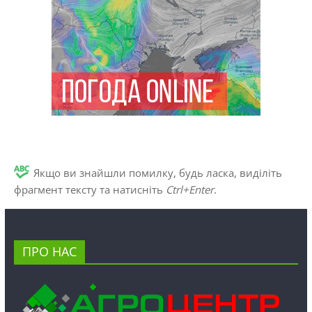
Якщо ви знайшли помилку, будь ласка, виділіть
фрагмент тексту та натисніть
Ctrl+Enter
.
ПРО НАС