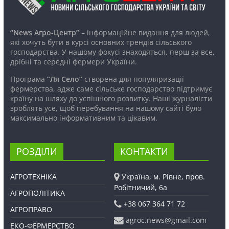
“News Агро-Центр”
– інформаційне видання для людей,
які хочуть бути в курсі основних трендів сільського
господарства. У нашому фокусі знаходяться, перш за все,
дрібні та середні фермери України.
Програма
“Ля Село”
створена для популяризації
фермерства, адже саме сільське господарство підтримує
країну на шляху до успішного розвитку. Наші журналісти
зроблять усе, щоб перебування на нашому сайті було
максимально інформативним та цікавим.
РОЗДІЛИ
КОНТАКТИ
АГРОТЕХНІКА
Україна, м. Рівне, пров.
Робітничий, 6а
АГРОПОЛІТИКА
+38 067 364 71 72
АГРОПРАВО
agroc.news@gmail.com
ЕКО-ФЕРМЕРСТВО