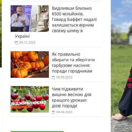
Виділивши близько
$500 мільйонів,
Говард Баффет надалі
залишається вірним
своєму шляху в
Україні
09.12.2023
Як правильно
збирати та зберігати
гарбузове насіння:
поради городникам
09.09.2023
Чим підживити
вишню весною для
кращого урожаю:
дієві поради
04.04.2023