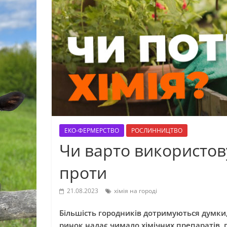
ЕКО-ФЕРМЕРСТВО
РОСЛИННИЦТВО
Чи варто використову
проти
21.08.2023
хімія на городі
Більшість городників дотримуються думки,
ринок надає чимало хімічних препаратів, 