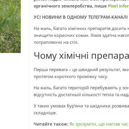
органічного землеробства, пише
Pixel info
УСІ НОВИНИ В ОДНОМУ ТЕЛЕГРАМ-КАНАЛІ
На жаль, багато хімічних препаратів досить
знищити корисних комах. Хімія здатна накоп
потрапляючи на стіл.
Чому хімічні препар
Перша перевага – це швидкий результат, як
протягом короткого проміжку часу.
На жаль, багато територій перебувають у зо
відсутність достатньої кількості тепла та н
У таких умовах бур’яни та шкідники розвив
складніше.
Читайте також:
Як зрозуміти, що настав ча