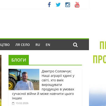
ИЦТВО
ЛЯ СЕЛО
RU
EN
БЛОГИ
Дмитро Соломчук:
Наші аграрії єдині у
світі, хто вміє
вирощувати
продукцію в умовах
сучасної війни й може навчити цього
інших
13.02.2026