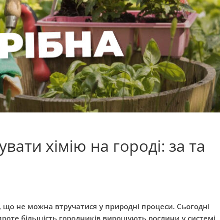
вати хімію на городі: за та
 що не можна втручатися у природні процеси. Сьогодні
проте більшість городників вирощують рослини у системі