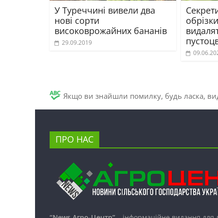
У Туреччині вивели два
Секрет
нові сорти
обрізки
високоврожайних бананів
видалят
пустоцв
29.09.2019
09.06.20
Якщо ви знайшли помилку, будь ласка, вид
ПРО НАС
“News Агро-Центр”
– інформаційне видання для 