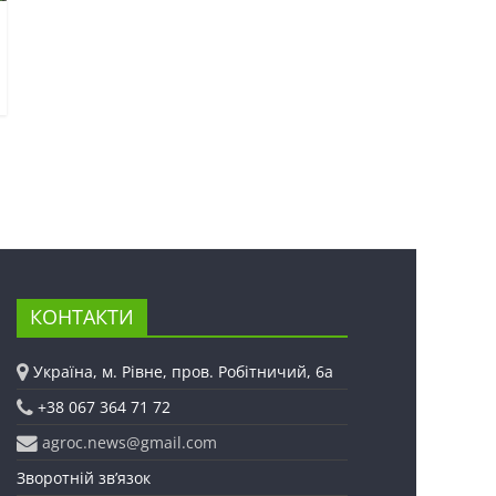
КОНТАКТИ
Україна, м. Рівне, пров. Робітничий, 6а
+38 067 364 71 72
agroc.news@gmail.com
Зворотній зв’язок