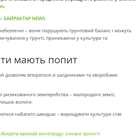
rm
.
 –
БАЙРАКТАР NEWS
 небезпечні – вони порушують ґрунтовий баланс і можуть
ичуватися у ґрунті, проникаючи у культури та
ати мають попит
ий дозволяє впоратися зі шкідниками та хворобами
ні ризикованого землеробства – малородючі землі,
адлишок вологи.
аються набагато швидше – вирощувати культури стає
с збирати врожай винограду: ознаки зрілості