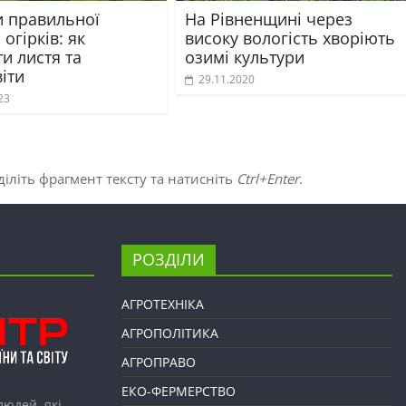
и правильної
На Рівненщині через
 огірків: як
високу вологість хворіють
и листя та
озимі культури
іти
29.11.2020
23
іліть фрагмент тексту та натисніть
Ctrl+Enter
.
РОЗДІЛИ
АГРОТЕХНІКА
АГРОПОЛІТИКА
АГРОПРАВО
ЕКО-ФЕРМЕРСТВО
людей, які