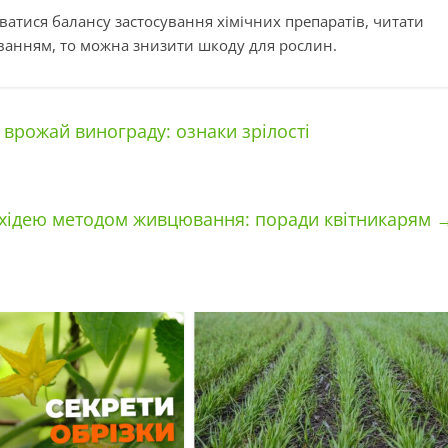
атися балансу застосування хімічних препаратів, читати
зуванням, то можна знизити шкоду для рослин.
 врожай винограду: ознаки зрілості
хідею методом живцювання: поради квітникарям