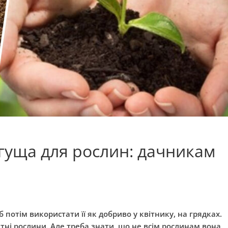
гуща для рослин: дачникам
потім використати її як добриво у квітнику, на грядках.
ні рослини. Але треба знати, що не всім рослинам вона