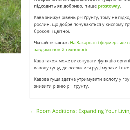
підходить як добриво, пише
prostoway
.
Кава знижує рівень pH ґрунту, тому не підхо
рослин, що добре почуваються у кислому ґру
броколі і цвітної.
Читайте також:
На Закарпатті фермерське 
завдяки новій технології
Кава також може виконувати функцію органі
кавову гущу, де оселилися руді мурахи і вже
Кавова гуща здатна утримувати вологу у ґрун
знизити рівню pH ґрунту.
←
Room Additions: Expanding Your Livin