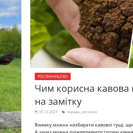
РОСЛИННИЦТВО
Чим корисна кавова 
на замітку
,
05.12.2023
поради
рослини
Взимку можна назбирати кавової гущі, щоб 
А зараз можна підживлювати гущею кімнат