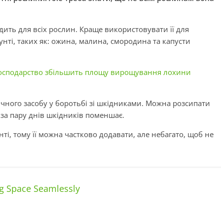
дить для всіх рослин. Краще використовувати її для
нті, таких як: ожина, малина, смородина та капусти
господарство збільшить площу вирощування лохини
чного засобу у боротьбі зі шкідниками. Можна розсипати
 за пару днів шкідників поменшає.
ті, тому її можна частково додавати, але небагато, щоб не
g Space Seamlessly