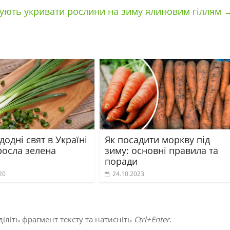
дують укривати рослини на зиму ялиновим гіллям
одні свят в Україні
Як посадити моркву під
росла зелена
зиму: основні правила та
поради
20
24.10.2023
іліть фрагмент тексту та натисніть
Ctrl+Enter
.