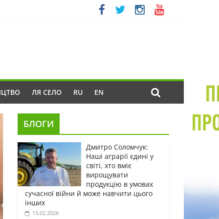
ИЦТВО
ЛЯ СЕЛО
RU
EN
БЛОГИ
Дмитро Соломчук:
Наші аграрії єдині у
світі, хто вміє
вирощувати
продукцію в умовах
сучасної війни й може навчити цього
інших
13.02.2026