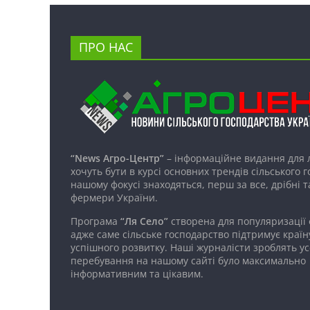
ПРО НАС
“News Агро-Центр”
– інформаційне видання для 
хочуть бути в курсі основних трендів сільського 
нашому фокусі знаходяться, перш за все, дрібні т
фермери України.
Програма
“Ля Село”
створена для популяризації
адже саме сільське господарство підтримує країн
успішного розвитку. Наші журналісти зроблять ус
перебування на нашому сайті було максимально
інформативним та цікавим.