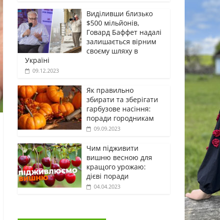
Виділивши близько
$500 мільйонів,
Говард Баффет надалі
залишається вірним
своєму шляху в
Україні
09.12.2023
Як правильно
збирати та зберігати
гарбузове насіння:
поради городникам
09.09.2023
Чим підживити
вишню весною для
кращого урожаю:
дієві поради
04.04.2023