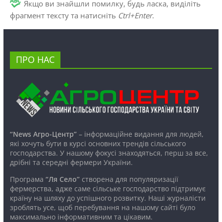
Якщо ви знайшли помилку, будь ласка, виділіть
фрагмент тексту та натисніть
Ctrl+Enter
.
ПРО НАС
“News Агро-Центр”
– інформаційне видання для людей,
які хочуть бути в курсі основних трендів сільського
господарства. У нашому фокусі знаходяться, перш за все,
дрібні та середні фермери України.
Програма
“Ля Село”
створена для популяризації
фермерства, адже саме сільське господарство підтримує
країну на шляху до успішного розвитку. Наші журналісти
зроблять усе, щоб перебування на нашому сайті було
максимально інформативним та цікавим.