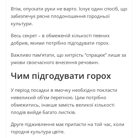
Втім, опускати руки не варто. Існує один спосіб, що
забезпечує рясне плодоношення городньої
культури.
Весь секрет – в обмеженій кількості певних
добрив, якими потрібно підгодувати горох.
Важливо пам’ятати, що хитрість “спрацює” лише за
умови своєчасного внесення речовин.
Чим підгодувати горох
У період посадки в ямочку необхідно покласти
невеликий об’єм перегною. Цим потрібно
обмежитись, інакше замість великої кількості
плодів вийде багато листків.
Друге підживлення має припасти на той час, коли
городня культура цвіте.