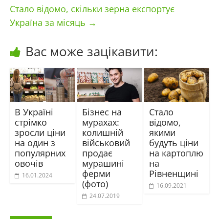
Стало відомо, скільки зерна експортує
Україна за місяць
→
Вас може зацікавити:
В Україні
Бізнес на
Стало
стрімко
мурахах:
відомо,
зросли ціни
колишній
якими
на один з
військовий
будуть ціни
популярних
продає
на картоплю
овочів
мурашині
на
ферми
Рівненщині
16.01.2024
(фото)
16.09.2021
24.07.2019