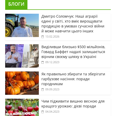
БЛОГИ
Дмитро Соломчук: Наші аграрії
єдині у світі, хто вміє вирощувати
продукцію в умовах сучасної війни
й може навчити цього інших
13.02.2026
Виділивши близько $500 мільйонів,
Говард Баффет надалі залишається
вірним своєму шляху в Україні
09.12.2023
Як правильно збирати та зберігати
гарбузове насіння: поради
городникам
09.09.2023
Чим підживити вишню весною для
кращого урожаю: дієві поради
04.04.2023