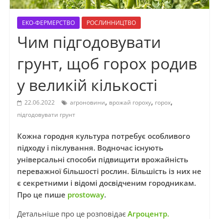
ЕКО-ФЕРМЕРСТВО
РОСЛИННИЦТВО
Чим підгодовувати
грунт, щоб горох родив
у великій кількості
,
,
,
22.06.2022
агроновини
врожай гороху
горох
підгодовувати грунт
Кожна городня культура потребує особливого
підходу і піклування. Водночас існують
універсальні способи підвищити врожайність
переважної більшості рослин. Більшість із них не
є секретними і відомі досвідченим городникам.
Про це пише
prostoway
.
Детальніше про це розповідає
Агроцентр.