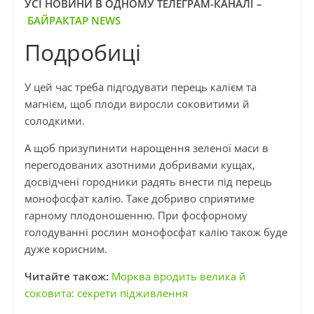
УСІ НОВИНИ В ОДНОМУ ТЕЛЕГРАМ-КАНАЛІ –
БАЙРАКТАР NEWS
Подробиці
У цей час треба підгодувати перець калієм та
магнієм, щоб плоди виросли соковитими й
солодкими.
А щоб призупинити нарощення зеленої маси в
перегодованих азотними добривами кущах,
досвідчені городники радять внести під перець
монофосфат калію. Таке добриво сприятиме
гарному плодоношенню. При фосфорному
голодуванні рослин монофосфат калію також буде
дуже корисним.
Читайте також:
Морква вродить велика й
соковита: секрети підживлення