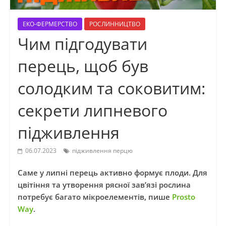
ЕКО-ФЕРМЕРСТВО
РОСЛИННИЦТВО
Чим підгодувати
перець, щоб був
солодким та соковитим:
секрети липневого
підживлення
06.07.2023
підживлення перцю
Саме у липні перець активно формує плоди. Для
цвітіння та утворення рясної зав’язі рослина
потребує багато мікроелементів, пише
Prosto
Way
.