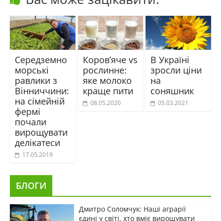
Середземно
Коров’яче vs
В Україні
морські
рослинне:
зросли ціни
равлики з
яке молоко
на
Вінниччини:
краще пити
соняшник
на сімейній
08.05.2020
05.03.2021
фермі
почали
вирощувати
делікатеси
17.05.2019
БЛОГИ
Дмитро Соломчук: Наші аграрії
єдині у світі, хто вміє вирощувати