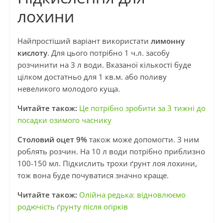
лохини
Найпростіший варіант використати
лимонну
кислоту
. Для цього потрібно 1 ч.л. засобу
розчинити на 3 л води. Вказаної кількості буде
цілком достатньо для 1 кв.м. або поливу
невеликого молодого куща.
Читайте також:
Це потрібно зробити за 3 тижні до
посадки озимого часнику
Столовий оцет 9%
також може допомогти. З ним
роблять розчин. На 10 л води потрібно приблизно
100-150 мл. Підкислить трохи ґрунт лоя лохини,
тож вона буде почуватися значно краще.
Читайте також:
Олійна редька: відновлюємо
родючість ґрунту після огірків