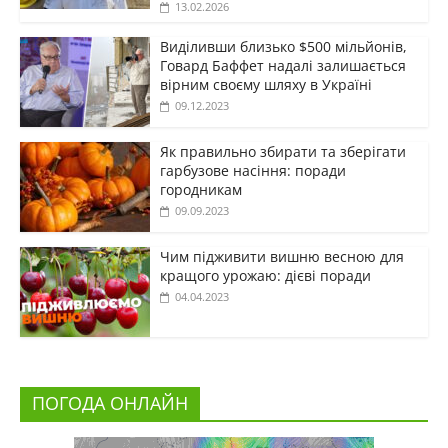
13.02.2026
Виділивши близько $500 мільйонів,
Говард Баффет надалі залишається
вірним своєму шляху в Україні
09.12.2023
Як правильно збирати та зберігати
гарбузове насіння: поради
городникам
09.09.2023
Чим підживити вишню весною для
кращого урожаю: дієві поради
04.04.2023
ПОГОДА ОНЛАЙН