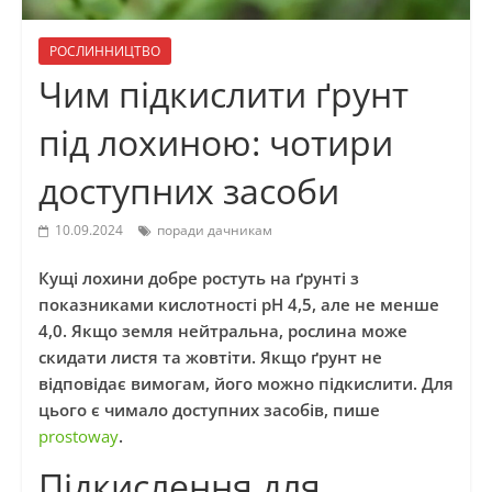
РОСЛИННИЦТВО
Чим підкислити ґрунт
під лохиною: чотири
доступних засоби
10.09.2024
поради дачникам
Кущі лохини добре ростуть на ґрунті з
показниками кислотності pH 4,5, але не менше
4,0. Якщо земля нейтральна, рослина може
скидати листя та жовтіти. Якщо ґрунт не
відповідає вимогам, його можно підкислити. Для
цього є чимало доступних засобів, пише
prostoway
.
Підкислення для