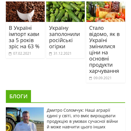
В Україні
Україну
Стало
імпорт кави
заполонили
відомо, як в
за 5 років
російські
Україні
зріс на 63 %
огірки
змінилися
ціни на
07.02.2021
31.12.2021
основні
продукти
харчування
09.09.2021
БЛОГИ
Дмитро Соломчук: Наші аграрії
єдині у світі, хто вміє вирощувати
продукцію в умовах сучасної війни
й може навчити цього інших