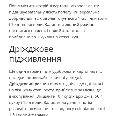
Попіл містить потрібні картоплі мікроелементи і
підвищує загальну якість попелу. Універсальне
добриво для всіх овочів готується з 1 склянки золи
і 10 л теплої води. Залиште
зольний розчин
настоятися на день і полийте картоплю –
приблизно по 1 кухлю на кожен кущ.
Дріжджове
підживлення
Ще один варіант, чим удобрювати картоплю після
посадки, це звичайні харчові дріжджі.
Дріжджовий розчин
вносять двічі – до цвітіння і
на пізньому етапі росту, приблизно за місяць до
викопування. Змішайте 10 г сухих дріжджів, 50 г
цукру і 10 л води. Залиште на день, а потім
розведіть розчин чистою водою у співвідношенні
1:5 і полийте грядки.