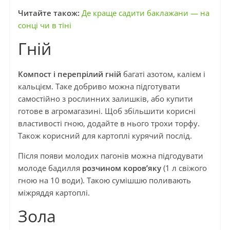
Читайте також:
Де краще садити баклажани — на
сонці чи в тіні
Гній
Компост і перепрілий гній
багаті азотом, калієм і
кальцієм. Таке добриво можна підготувати
самостійно з рослинних залишків, або купити
готове в агромагазині. Щоб збільшити корисні
властивості гною, додайте в нього трохи торфу.
Також корисний для картоплі курячий послід.
Після появи молодих пагонів можна підгодувати
молоде бадилля
розчином коров’яку
(1 л свіжого
гною на 10 води). Такою сумішшю поливають
міжряддя картоплі.
Зола