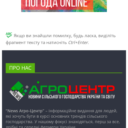
Якщо ви знайшли помилку, будь ласка, виділіть
фрагмент тексту та натисніть
Ctrl+Enter
.
ПРО НАС
“News Агро-Центр”
– інформаційне видання для людей,
які хочуть бути в курсі основних трендів сільського
господарства. У нашому фокусі знаходяться, перш за все,
дрібні та середні фермери України.