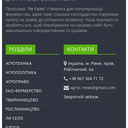
Програма
“Ля Село”
створена для популяризації
фермерства, адже саме сільське господарство підтримує
країну на шляху до успішного розвитку. Наші журналісти
зроблять усе, щоб перебування на нашому сайті було
максимально інформативним та цікавим.
РОЗДІЛИ
КОНТАКТИ
АГРОТЕХНІКА
Україна, м. Рівне, пров.
Робітничий, 6а
АГРОПОЛІТИКА
+38 067 364 71 72
АГРОПРАВО
agroc.news@gmail.com
ЕКО-ФЕРМЕРСТВО
Зворотній зв’язок
ТВАРИННИЦТВО
РОСЛИННИЦТВО
ЛЯ СЕЛО
БЛОГИ