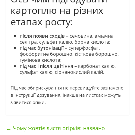
картоплю на різних
етапах росту:
після появи сходів
– сечовина, аміачна
селітра, сульфат калію, борна кислота;
під час бутонізації
– суперфосфат,
фосфоритне борошно, кісткове борошно,
гумінова кислота;
під час і після цвітіння
– карбонат калію,
сульфат калію, сірчанокислий калій.
Під час обприскування не перевищуйте зазначене
в інструкції дозування, інакше на листках можуть
з’явитися опіки.
←
Чому жовтіє листя огірків: названо