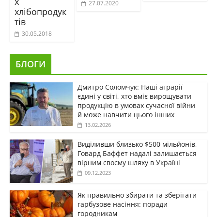
х
27.07.2020
хлібопродук
тів
30.05.2018
БЛОГИ
Дмитро Соломчук: Наші аграрії
єдині у світі, хто вміє вирощувати
продукцію в умовах сучасної війни
й може навчити цього інших
13.02.2026
Виділивши близько $500 мільйонів,
Говард Баффет надалі залишається
вірним своєму шляху в Україні
09.12.2023
Як правильно збирати та зберігати
гарбузове насіння: поради
городникам