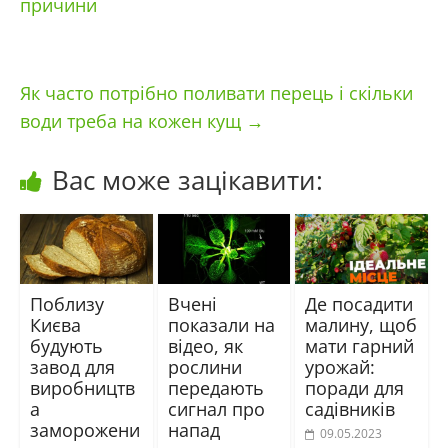
причини
Як часто потрібно поливати перець і скільки
води треба на кожен кущ
→
Вас може зацікавити:
Поблизу
Вчені
Де посадити
Києва
показали на
малину, щоб
будують
відео, як
мати гарний
завод для
рослини
урожай:
виробництв
передають
поради для
а
сигнал про
садівників
заморожени
напад
09.05.2023