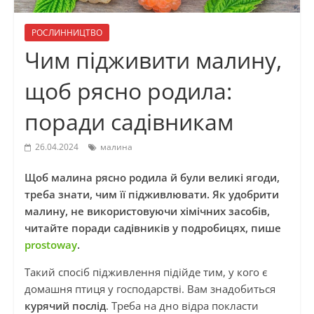
РОСЛИННИЦТВО
Чим підживити малину,
щоб рясно родила:
поради садівникам
26.04.2024
малина
Щоб малина рясно родила й були великі ягоди,
треба знати, чим її підживлювати. Як удобрити
малину, не використовуючи хімічних засобів,
читайте поради садівників у подробицях, пише
prostoway
.
Такий спосіб підживлення підійде тим, у кого є
домашня птиця у господарстві. Вам знадобиться
курячий послід
. Треба на дно відра покласти