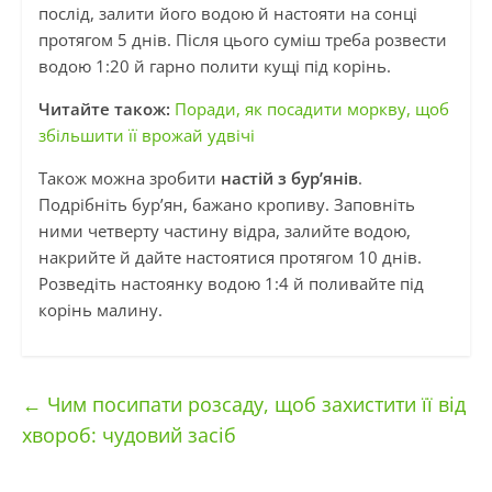
послід, залити його водою й настояти на сонці
протягом 5 днів. Після цього суміш треба розвести
водою 1:20 й гарно полити кущі під корінь.
Читайте також:
Поради, як посадити моркву, щоб
збільшити її врожай удвічі
Також можна зробити
настій з бур’янів
.
Подрібніть бур’ян, бажано кропиву. Заповніть
ними четверту частину відра, залийте водою,
накрийте й дайте настоятися протягом 10 днів.
Розведіть настоянку водою 1:4 й поливайте під
корінь малину.
←
Чим посипати розсаду, щоб захистити її від
хвороб: чудовий засіб