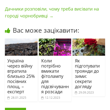
Дачники розповіли, чому треба висівати на
городі чорнобривці
→
Вас може зацікавити:
Україна
Коли
Як
через війну
потрібно
підготувати
втратила
вмикати
троянди до
близько 25%
фітолампу
зими:
посівних
для
секрети
площ, –
підсвічуванн
догляду
експерт
я розсади
29.09.2023
28.01.2025
12.12.2023