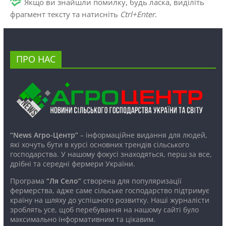
Якщо ви знайшли помилку, будь ласка, виділіть
фрагмент тексту та натисніть
Ctrl+Enter
.
ПРО НАС
“News Агро-Центр”
– інформаційне видання для людей,
які хочуть бути в курсі основних трендів сільського
господарства. У нашому фокусі знаходяться, перш за все,
дрібні та середні фермери України.
Програма
“Ля Село”
створена для популяризації
фермерства, адже саме сільське господарство підтримує
країну на шляху до успішного розвитку. Наші журналісти
зроблять усе, щоб перебування на нашому сайті було
максимально інформативним та цікавим.