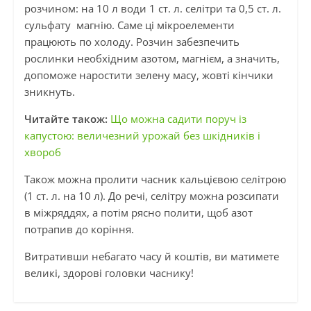
розчином: на 10 л води 1 ст. л. селітри та 0,5 ст. л.
сульфату магнію. Саме ці мікроелементи
працюють по холоду. Розчин забезпечить
рослинки необхідним азотом, магнієм, а значить,
допоможе наростити зелену масу, жовті кінчики
зникнуть.
Читайте також:
Що можна садити поруч із
капустою: величезний урожай без шкідників і
хвороб
Також можна пролити часник кальцієвою селітрою
(1 ст. л. на 10 л). До речі, селітру можна розсипати
в міжряддях, а потім рясно полити, щоб азот
потрапив до коріння.
Витративши небагато часу й коштів, ви матимете
великі, здорові головки часнику!