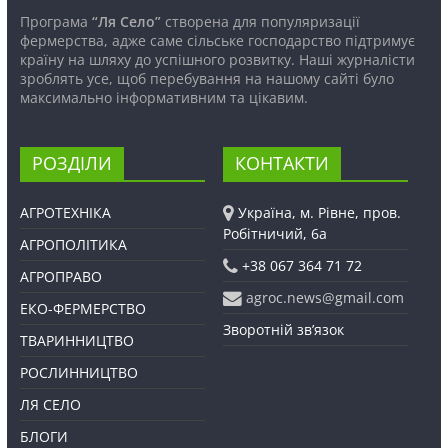
Програма
“Ля Село”
створена для популяризації
фермерства, адже саме сільське господарство підтримує
країну на шляху до успішного розвитку. Наші журналісти
зроблять усе, щоб перебування на нашому сайті було
максимально інформативним та цікавим.
РОЗДІЛИ
КОНТАКТИ
АГРОТЕХНІКА
Україна, м. Рівне, пров.
Робітничий, 6а
АГРОПОЛІТИКА
+38 067 364 71 72
АГРОПРАВО
agroc.news@gmail.com
ЕКО-ФЕРМЕРСТВО
Зворотній зв’язок
ТВАРИННИЦТВО
РОСЛИННИЦТВО
ЛЯ СЕЛО
БЛОГИ