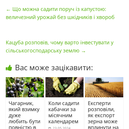
←
Що можна садити поруч із капустою:
величезний урожай без шкідників і хвороб
Кацуба розповів, чому варто інвестувати у
сільськогосподарську землю
→
Вас може зацікавити:
Чагарник,
Коли садити
Експерти
який взимку
кабачки за
розповіли,
дуже
місячним
як експорт
любить бути
календарем
зерна може
повністю в
вплинути на
23.05.2024