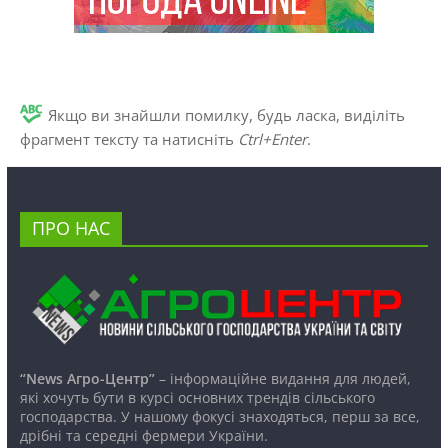
Якщо ви знайшли помилку, будь ласка, виділіть
фрагмент тексту та натисніть
Ctrl+Enter
.
ПРО НАС
“News Агро-Центр”
– інформаційне видання для людей,
які хочуть бути в курсі основних трендів сільського
господарства. У нашому фокусі знаходяться, перш за все,
дрібні та середні фермери України.