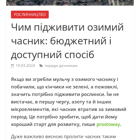
РОСЛИННИЦТВО
Чим підживити озимий
часник: бюджетний і
доступний спосіб
19.03.2024
поради дачникам
Якщо ви згребли мульчу з озимого часнику і
побачили, що кінчики не зелені, а пожовклі,
значить потрібно підживити рослинки. Їм не
вистачає, в першу чергу, азоту та й інших
мікроелементів, які часник втратив за зимовий
період. Це потрібно зробити, щоб дати йому
хороший старт для розвитку, пише
prostoway
.
Дуже важливо весною пролити часник таким