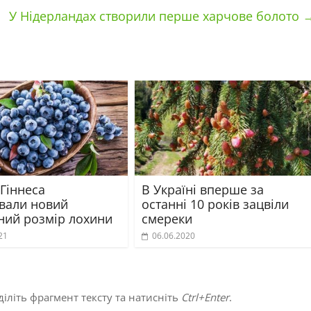
У Нідерландах створили перше харчове болото
 Гіннеса
В Україні вперше за
ували новий
останні 10 років зацвіли
ний розмір лохини
смереки
21
06.06.2020
іліть фрагмент тексту та натисніть
Ctrl+Enter
.