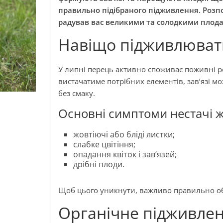
правильно підібраного підживлення. Розпо
радував вас великими та солодкими плод
Навіщо підживлювати
У липні перець активно споживає поживні р
вистачатиме потрібних елементів, зав’язі мо
без смаку.
Основні симптоми нестачі 
жовтіючі або бліді листки;
слабке цвітіння;
опадання квіток і зав’язей;
дрібні плоди.
Щоб цього уникнути, важливо правильно о
Органічне підживлен