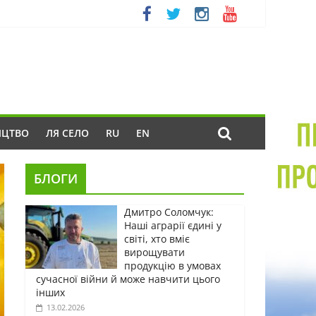
ИЦТВО
ЛЯ СЕЛО
RU
EN
БЛОГИ
Дмитро Соломчук:
Наші аграрії єдині у
світі, хто вміє
вирощувати
продукцію в умовах
сучасної війни й може навчити цього
інших
13.02.2026