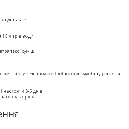
у
готують так:
 10 літрів води.
тра такої суміші.
о сприяє росту зеленої маси і зміцненню імунітету рослини.
 настояти 3-5 днів.
вати під корінь.
ення