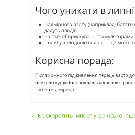
Чого уникати в липні
Надмірного азоту (наприклад, багато г
дадуть плодів.
Частих обприскувань стимуляторами, 
Поливу холодною водою — це може сп
Корисна порада:
Після кожного підживлення перець варто д
навколо кущів (наприклад, скошеною травою
засвоїти добрива.
←
ЄС скоротить імпорт української пше