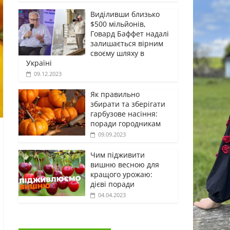
Виділивши близько
$500 мільйонів,
Говард Баффет надалі
залишається вірним
своєму шляху в
Україні
09.12.2023
Як правильно
збирати та зберігати
гарбузове насіння:
поради городникам
09.09.2023
Чим підживити
вишню весною для
кращого урожаю:
дієві поради
04.04.2023