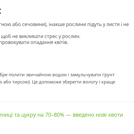
:
ною або сечовини), інакше рослини підуть у листя і не
щоб не викликати стрес у рослин.
ровокувати опадання квітів.
обре полити звичайною водою і замульчувати ґрунт
 або тирсою). Це допоможе зберегти вологу і краще
ниці та цукру на 70–80% — введено нові квоти