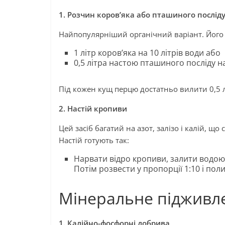
1. Розчин коров’яка або пташиного послід
Найпопулярніший органічний варіант. Його 
1 літр коров’яка на 10 літрів води або
0,5 літра настою пташиного посліду на
Під кожен кущ перцю достатньо вилити 0,5 лі
2. Настій кропиви
Цей засіб багатий на азот, залізо і калій, щ
Настій готують так:
Нарвати відро кропиви, залити водою і
Потім розвести у пропорції 1:10 і поли
Мінеральне підживл
1. Калійно-фосфорні добрива