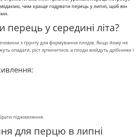
відаємо, чим краще годувати перець у липні, щоб він
ами.
 перець у середині літа?
ечовини з ґрунту для формування плодів. Якщо йому не
жуть опадати, ріст зупинитися, а плоди вийдуть дрібними і
живлення:
брати підживлення.
ня для перцю в липні