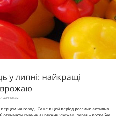
ь у липні: найкращі
о врожаю
ди дачникам
перцем на городі. Саме в цей період рослини активно
б отримати смачний і рясний урожай, перець потребує