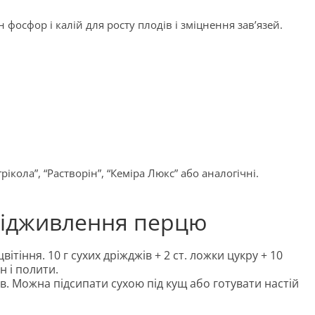
фосфор і калій для росту плодів і зміцнення зав’язей.
ікола”, “Растворін”, “Кеміра Люкс” або аналогічні.
підживлення перцю
цвітіння. 10 г сухих дріжджів + 2 ст. ложки цукру + 10
н і полити.
в. Можна підсипати сухою під кущ або готувати настій