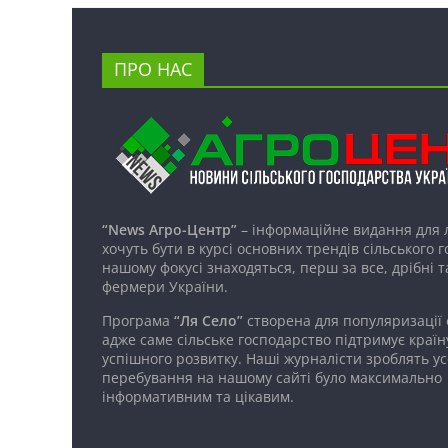
ПРО НАС
“News Агро-Центр”
– інформаційне видання для 
хочуть бути в курсі основних трендів сільського 
нашому фокусі знаходяться, перш за все, дрібні т
фермери України.
Програма
“Ля Село”
створена для популяризації
адже саме сільське господарство підтримує країн
успішного розвитку. Наші журналісти зроблять ус
перебування на нашому сайті було максимально
інформативним та цікавим.