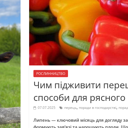
РОСЛИННИЦТВО
Чим підживити перец
способи для рясног
,
,
07.07.2025
перець
поради в господарстві
пора
Липень — ключовий місяць для догляду за 
формують зав’язі та нарощують плоди. Що