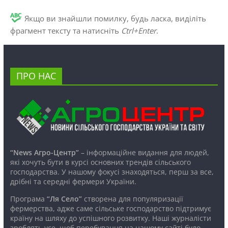
Якщо ви знайшли помилку, будь ласка, виділіть
фрагмент тексту та натисніть
Ctrl+Enter
.
ПРО НАС
“News Агро-Центр”
– інформаційне видання для людей,
які хочуть бути в курсі основних трендів сільського
господарства. У нашому фокусі знаходяться, перш за все,
дрібні та середні фермери України.
Програма
“Ля Село”
створена для популяризації
фермерства, адже саме сільське господарство підтримує
країну на шляху до успішного розвитку. Наші журналісти
зроблять усе, щоб перебування на нашому сайті було