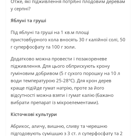
Отже, які підживлення потрібні плодовим деревам
у серпні?
Яблуні та груші
Під яблуні та груші на 1 кв.м площі
пристовбурного кола вносять 30 г калійної солі, 50
г суперфосфату та 100 г золи.
Додатково можна провести і позакореневе
підживлення. Для цього обприскують крону
гуміновим добривом (5 г сухого порошку на 10 л
води температурою 25-28°C). Для крон дерев
краще підійде гумат натрію, проте за його
відсутності можна взяти і гумат калію (бажано
вибрати препарат із мікроелементами).
Кісточкові культури
Абрикос, аличу, вишню, сливу та черешню
підгодовують сумішшю з 3 ст. л суперфосфату та 2