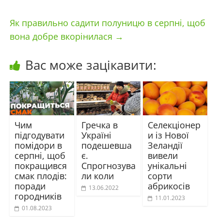
Як правильно садити полуницю в серпні, щоб
вона добре вкорінилася
→
Вас може зацікавити:
Чим
Гречка в
Селекціонер
підгодувати
Україні
и із Нової
помідори в
подешевша
Зеландії
серпні, щоб
є.
вивели
покращився
Спрогнозува
унікальні
смак плодів:
ли коли
сорти
поради
абрикосів
13.06.2022
городників
11.01.2023
01.08.2023