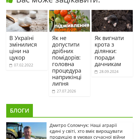
В Україні
Як не
Як вигнати
змінилися
допустити
крота з
ціни на
дрібних
ділянки:
цукор
помідорів:
поради
головна
дачникам
07.02.2022
процедура
28.09.2024
наприкінці
липня
27.07.2026
БЛОГИ
Дмитро Соломчук: Наші аграрії
єдині у світі, хто вміє вирощувати
продукцію в умовах сучасної війни