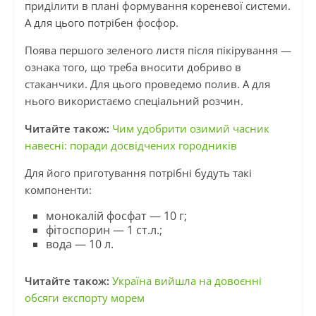
приділити в плані формування кореневої системи.
А для цього потрібен фосфор.
Поява першого зеленого листя після пікірування —
ознака того, що треба вносити добриво в
стаканчики. Для цього проведемо полив. А для
нього використаємо спеціальний розчин.
Читайте також:
Чим удобрити озимий часник
навесні: поради досвідчених городників
Для його приготування потрібні будуть такі
компоненти:
монокалій фосфат — 10 г;
фітоспорин — 1 ст.л.;
вода — 10 л.
Читайте також:
Україна вийшла на довоєнні
обсяги експорту морем