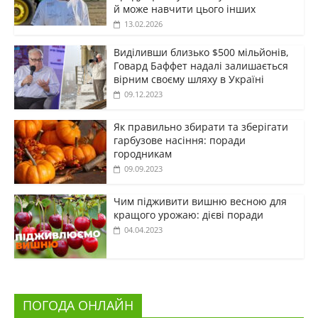
й може навчити цього інших
13.02.2026
Виділивши близько $500 мільйонів,
Говард Баффет надалі залишається
вірним своєму шляху в Україні
09.12.2023
Як правильно збирати та зберігати
гарбузове насіння: поради
городникам
09.09.2023
Чим підживити вишню весною для
кращого урожаю: дієві поради
04.04.2023
ПОГОДА ОНЛАЙН