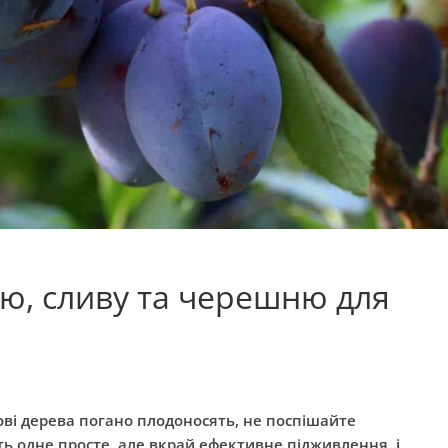
ю, сливу та черешню для
ові дерева погано плодоносять, не поспішайте
ть одне просте, але вкрай ефективне підживлення, і