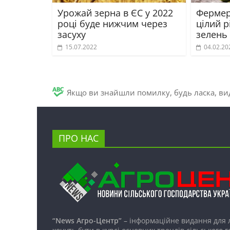
Урожай зерна в ЄС у 2022
Фермер
році буде нижчим через
цілий р
засуху
зелень 
15.07.2022
04.02.20
Якщо ви знайшли помилку, будь ласка, вид
ПРО НАС
“News Агро-Центр”
– інформаційне видання для 