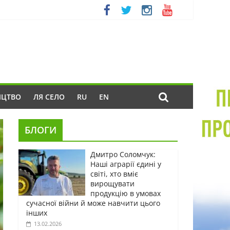
ИЦТВО
ЛЯ СЕЛО
RU
EN
БЛОГИ
Дмитро Соломчук:
Наші аграрії єдині у
світі, хто вміє
вирощувати
продукцію в умовах
сучасної війни й може навчити цього
інших
13.02.2026