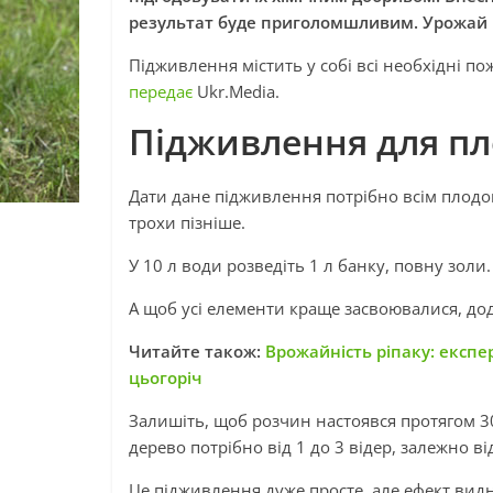
результат буде приголомшливим. Урожай 
Підживлення містить у собі всі необхідні по
передає
Ukr.Media.
Підживлення для пл
Дати дане підживлення потрібно всім плодов
трохи пізніше.
У 10 л води розведіть 1 л банку, повну зол
А щоб усі елементи краще засвоювалися, дод
Читайте також:
Врожайність ріпаку: експе
цьогоріч
Залишіть, щоб розчин настоявся протягом 30
дерево потрібно від 1 до 3 відер, залежно від
Це підживлення дуже просте, але ефект видн