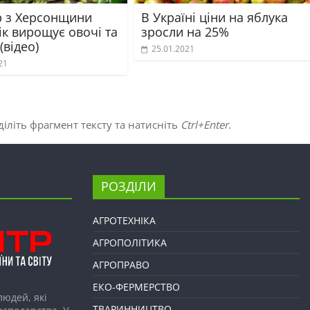
 з Херсонщини
В Україні ціни на яблука
ік вирощує овочі та
зросли на 25%
(відео)
25.01.2021
21
іліть фрагмент тексту та натисніть
Ctrl+Enter
.
РОЗДІЛИ
АГРОТЕХНІКА
АГРОПОЛІТИКА
АГРОПРАВО
ЕКО-ФЕРМЕРСТВО
людей, які
ТВАРИННИЦТВО