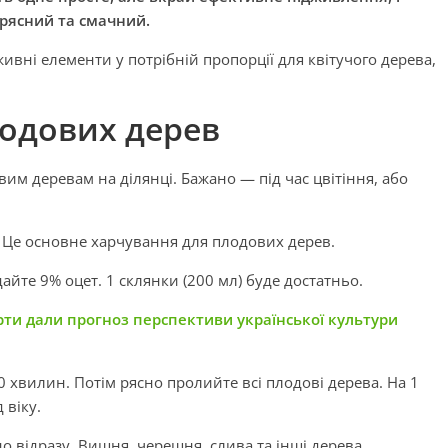
рясний та смачний.
живні елементи у потрібній пропорції для квітучого дерева,
одових дерев
им деревам на ділянці. Бажано — під час цвітіння, або
и. Це основне харчування для плодових дерев.
айте 9% оцет. 1 склянки (200 мл) буде достатньо.
рти дали прогноз перспективи української культури
 хвилин. Потім рясно пролийте всі плодові дерева. На 1
 віку.
о відразу. Вишня, черешня, слива та інші дерева