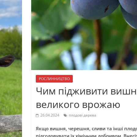
РОСЛИННИЦТВО
Чим підживити вишн
великого врожаю
26.04.2024
плодові дерева
Якщо вишня, черешня, сливи та інші плод
підгодовувати їх хімічним добривом. Внесі