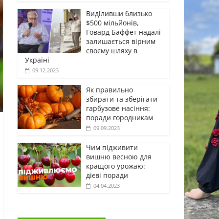
Виділивши близько
$500 мільйонів,
Говард Баффет надалі
залишається вірним
своєму шляху в
Україні
09.12.2023
Як правильно
збирати та зберігати
гарбузове насіння:
поради городникам
09.09.2023
Чим підживити
вишню весною для
кращого урожаю:
дієві поради
04.04.2023