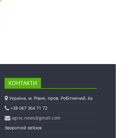
КОНТАКТИ
Україна, м. Рівне, пров. Робітничий, 6а
+38 067 364 71 72
agroc.news@gmail.com
Зворотній зв’язок