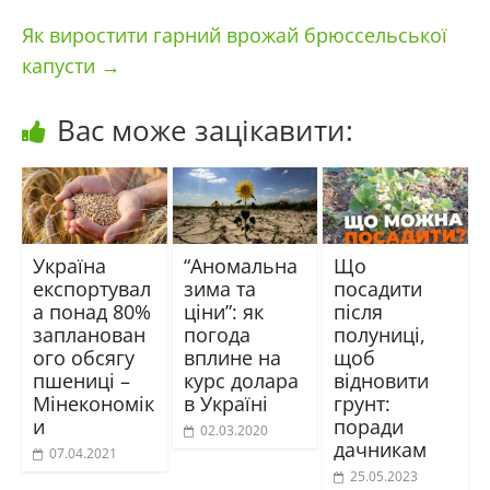
Як виростити гарний врожай брюссельської
капусти
→
Вас може зацікавити:
Україна
“Аномальна
Що
експортувал
зима та
посадити
а понад 80%
ціни”: як
після
запланован
погода
полуниці,
ого обсягу
вплине на
щоб
пшениці –
курс долара
відновити
Мінекономік
в Україні
грунт:
и
поради
02.03.2020
дачникам
07.04.2021
25.05.2023