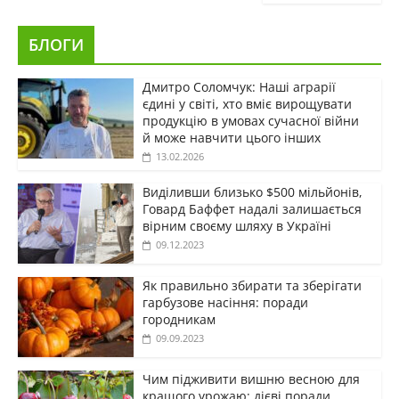
БЛОГИ
Дмитро Соломчук: Наші аграрії
єдині у світі, хто вміє вирощувати
продукцію в умовах сучасної війни
й може навчити цього інших
13.02.2026
Виділивши близько $500 мільйонів,
Говард Баффет надалі залишається
вірним своєму шляху в Україні
09.12.2023
Як правильно збирати та зберігати
гарбузове насіння: поради
городникам
09.09.2023
Чим підживити вишню весною для
кращого урожаю: дієві поради