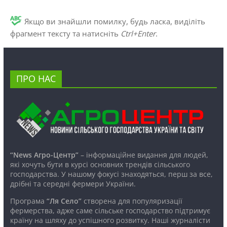
Якщо ви знайшли помилку, будь ласка, виділіть
фрагмент тексту та натисніть
Ctrl+Enter
.
ПРО НАС
“News Агро-Центр”
– інформаційне видання для людей,
які хочуть бути в курсі основних трендів сільського
господарства. У нашому фокусі знаходяться, перш за все,
дрібні та середні фермери України.
Програма
“Ля Село”
створена для популяризації
фермерства, адже саме сільське господарство підтримує
країну на шляху до успішного розвитку. Наші журналісти