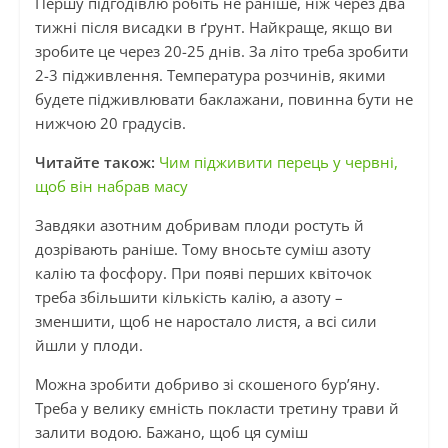
Першу підгодівлю робіть не раніше, ніж через два
тижні після висадки в ґрунт. Найкраще, якщо ви
зробите це через 20-25 днів. За літо треба зробити
2-3 підживлення. Температура розчинів, якими
будете підживлювати баклажани, повинна бути не
нижчою 20 градусів.
Читайте також:
Чим підживити перець у червні,
щоб він набрав масу
Завдяки азотним добривам плоди ростуть й
дозрівають раніше. Тому вносьте суміш азоту
калію та фосфору. При появі перших квіточок
треба збільшити кількість калію, а азоту –
зменшити, щоб не наростало листя, а всі сили
йшли у плоди.
Можна зробити добриво зі скошеного бур’яну.
Треба у велику ємність покласти третину трави й
залити водою. Бажано, щоб ця суміш