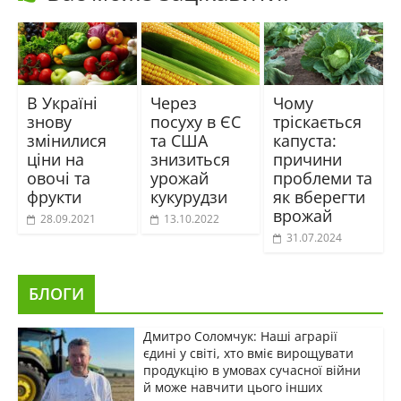
В Україні
Через
Чому
знову
посуху в ЄС
тріскається
змінилися
та США
капуста:
ціни на
знизиться
причини
овочі та
урожай
проблеми та
фрукти
кукурудзи
як вберегти
врожай
28.09.2021
13.10.2022
31.07.2024
БЛОГИ
Дмитро Соломчук: Наші аграрії
єдині у світі, хто вміє вирощувати
продукцію в умовах сучасної війни
й може навчити цього інших