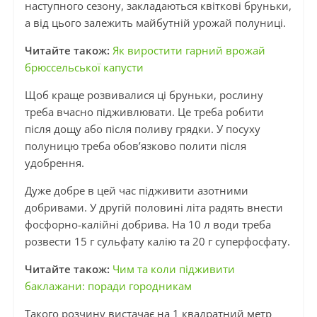
наступного сезону, закладаються квіткові бруньки,
а від цього залежить майбутній урожай полуниці.
Читайте також:
Як виростити гарний врожай
брюссельської капусти
Щоб краще розвивалися ці бруньки, рослину
треба вчасно підживлювати. Це треба робити
після дощу або після поливу грядки. У посуху
полуницю треба обов’язково полити після
удобрення.
Дуже добре в цей час підживити азотними
добривами. У другій половині літа радять внести
фосфорно-калійні добрива. На 10 л води треба
розвести 15 г сульфату калію та 20 г суперфосфату.
Читайте також:
Чим та коли підживити
баклажани: поради городникам
Такого розчину вистачає на 1 квадратний метр