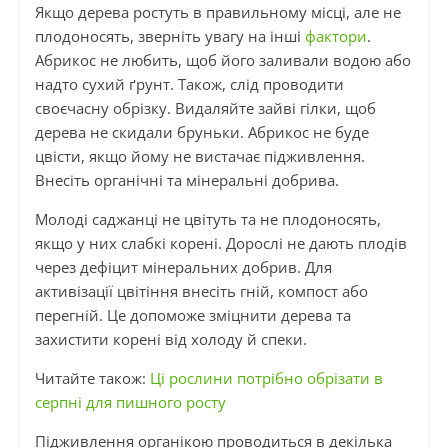
Якщо дерева ростуть в правильному місці, але не
плодоносять, зверніть увагу на інші
фактори
.
Абрикос не любить, щоб його заливали водою або
надто сухий ґрунт. Також, слід проводити
своєчасну обрізку. Видаляйте зайві гілки, щоб
дерева не скидали бруньки. Абрикос не буде
цвісти, якщо йому не вистачає підживлення.
Внесіть органічні та мінеральні добрива.
Молоді саджанці не цвітуть та не плодоносять,
якщо у них слабкі корені. Дорослі не дають плодів
через дефіцит мінеральних добрив. Для
активізації цвітіння внесіть гній, компост або
перегній. Це допоможе зміцнити дерева та
захистити корені від холоду й спеки.
Читайте також:
Ці рослини потрібно обрізати в
серпні для пишного росту
Підживлення органікою проводиться в декілька