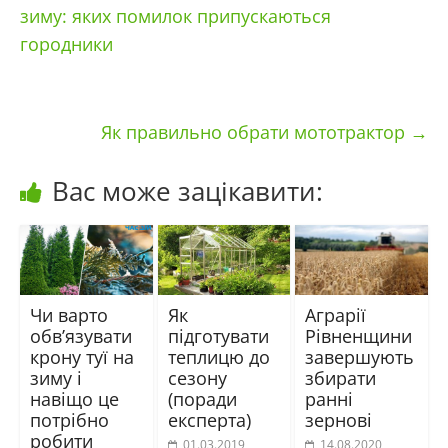
зиму: яких помилок припускаються
городники
Як правильно обрати мототрактор
→
Вас може зацікавити:
Чи варто
Як
Аграрії
обв’язувати
підготувати
Рівненщини
крону туї на
теплицю до
завершують
зиму і
сезону
збирати
навіщо це
(поради
ранні
потрібно
експерта)
зернові
робити
01.03.2019
14.08.2020