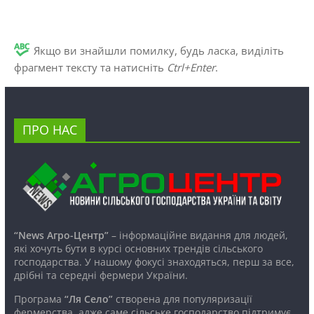
Якщо ви знайшли помилку, будь ласка, виділіть
фрагмент тексту та натисніть
Ctrl+Enter
.
ПРО НАС
“News Агро-Центр”
– інформаційне видання для людей,
які хочуть бути в курсі основних трендів сільського
господарства. У нашому фокусі знаходяться, перш за все,
дрібні та середні фермери України.
Програма
“Ля Село”
створена для популяризації
фермерства, адже саме сільське господарство підтримує