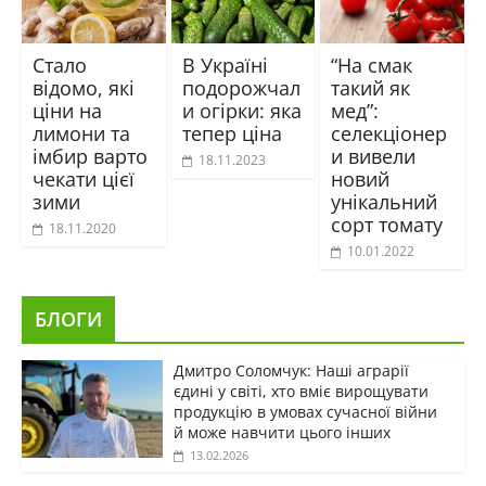
Стало
В Україні
“На смак
відомо, які
подорожчал
такий як
ціни на
и огірки: яка
мед”:
лимони та
тепер ціна
селекціонер
імбир варто
и вивели
18.11.2023
чекати цієї
новий
зими
унікальний
сорт томату
18.11.2020
10.01.2022
БЛОГИ
Дмитро Соломчук: Наші аграрії
єдині у світі, хто вміє вирощувати
продукцію в умовах сучасної війни
й може навчити цього інших
13.02.2026