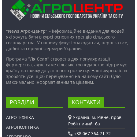
“News Агро-Центр”
– інформаційне видання для людей,
які хочуть бути в курсі основних трендів сільського
господарства. У нашому фокусі знаходяться, перш за все,
дрібні та середні фермери України.
Програма
“Ля Село”
створена для популяризації
фермерства, адже саме сільське господарство підтримує
країну на шляху до успішного розвитку. Наші журналісти
зроблять усе, щоб перебування на нашому сайті було
максимально інформативним та цікавим.
РОЗДІЛИ
КОНТАКТИ
АГРОТЕХНІКА
Україна, м. Рівне, пров.
Робітничий, 6а
АГРОПОЛІТИКА
+38 067 364 71 72
АГРОПРАВО