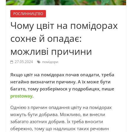
РОСЛИННИЦТВО
Чому цвіт на помідорах
сохне й опадає:
можливі причини
27.05.2024
помідори
Якщо цвіт на помідорах почав опадати, треба
негайно визначити причину. А їх може бути
багато, тому розберімося у подробицях, пише
prostoway
.
Однією з причин опадання цвіту на помідорах
можуть бути добрива. Можливо, ви внесли
забагато азотних добрив. Їх треба вносити
обережно, тому що надлишок таких речовин