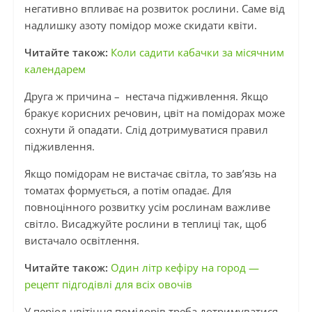
негативно впливає на розвиток рослини. Саме від
надлишку азоту помідор може скидати квіти.
Читайте також:
Коли садити кабачки за місячним
календарем
Друга ж причина – нестача підживлення. Якщо
бракує корисних речовин, цвіт на помідорах може
сохнути й опадати. Слід дотримуватися правил
підживлення.
Якщо помідорам не вистачає світла, то зав’язь на
томатах формується, а потім опадає. Для
повноцінного розвитку усім рослинам важливе
світло. Висаджуйте рослини в теплиці так, щоб
вистачало освітлення.
Читайте також:
Один літр кефіру на город —
рецепт підгодівлі для всіх овочів
У період цвітіння помідорів треба дотримуватися