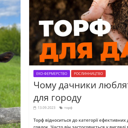
ЕКО-ФЕРМЕРСТВО
РОСЛИННИЦТВО
Чому дачники люблят
для городу
13.09.2023
торф
Торф відноситься до категорії ефективних
грядок. Часто він застосовується у вигляді