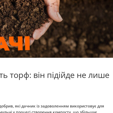
ь торф: він підійде не лише
 добрив, які дачник із задоволенням використовує для
 мульчі у процесі створення компосту, що збільшує