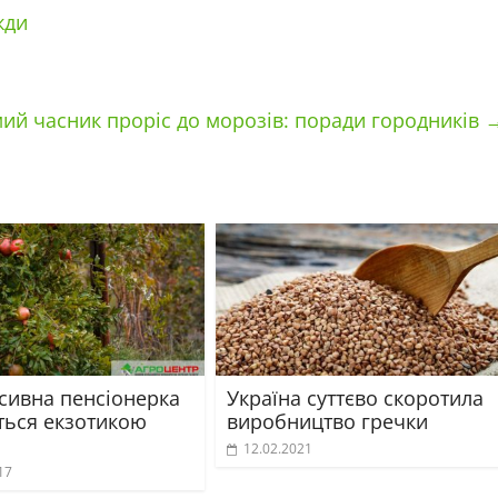
жди
ий часник проріс до морозів: поради городників
сивна пенсіонерка
Україна суттєво скоротила
ться екзотикою
виробництво гречки
12.02.2021
17