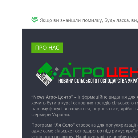
Якщо ви знайшли помилку, будь ласка, вид
ПРО НАС
“News Агро-Центр”
– інформаційне видання для 
хочуть бути в курсі основних трендів сільського 
нашому фокусі знаходяться, перш за все, дрібні т
фермери України.
Програма
“Ля Село”
створена для популяризації
адже саме сільське господарство підтримує країн
успішного розвитку. Наші журналісти зроблять ус