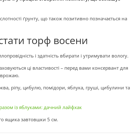
ислотності ґрунту, що також позитивно позначається на
стати торф восени
плопровідність і здатність вбирати і утримувати вологу.
аховуються ці властивості – перед вами консервант для
я врожаю.
ква, ріпу, цибулю, помідори, яблука, груші, цибулини та
разом із яблуками: дачний лайфхак
го ящика завтовшки 5 см.