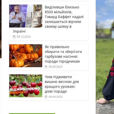
Виділивши близько
$500 мільйонів,
Говард Баффет надалі
залишається вірним
своєму шляху в
Україні
09.12.2023
Як правильно
збирати та зберігати
гарбузове насіння:
поради городникам
09.09.2023
Чим підживити
вишню весною для
кращого урожаю:
дієві поради
04.04.2023