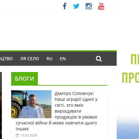
ИЦТВО
ЛЯ СЕЛО
RU
EN
БЛОГИ
Дмитро Соломчук:
Наші аграрії єдині у
світі, хто вміє
вирощувати
продукцію в умовах
сучасної війни й може навчити цього
інших
13.02.2026