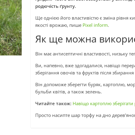
родючість ґрунту.
Ще однією його властивістю є зміна рівня к
якості врожаю, пише
Pixel inform
.
Як ще можна викори
Він має антисептичні властивості, низьку те
Ви, напевно, вже здогадалися, навіщо перер
зберігання овочів та фруктів після збиранн
Він допоможе зберегти буряк, картоплю, мор
бульби квітів, а також зелень.
Читайте також:
Навіщо картоплю зберігати 
Просто насипте шар торфу на дно дерев’яно