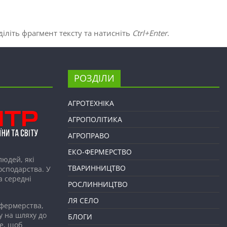
іліть фрагмент тексту та натисніть
Ctrl+Enter
.
РОЗДІЛИ
АГРОТЕХНІКА
АГРОПОЛІТИКА
АГРОПРАВО
ЕКО-ФЕРМЕРСТВО
людей, які
ТВАРИННИЦТВО
господарства. У
а середні
РОСЛИННИЦТВО
ЛЯ СЕЛО
 фермерства,
у на шляху до
БЛОГИ
е, щоб