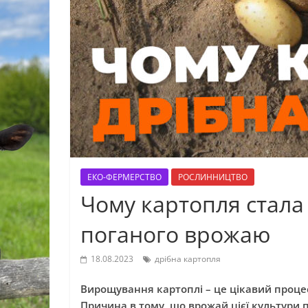
ЕКО-ФЕРМЕРСТВО
РОСЛИННИЦТВО
Чому картопля стала
поганого врожаю
18.08.2023
дрібна картопля
Вирощування картоплі – це цікавий процес
Причина в тому, що врожай цієї культури 