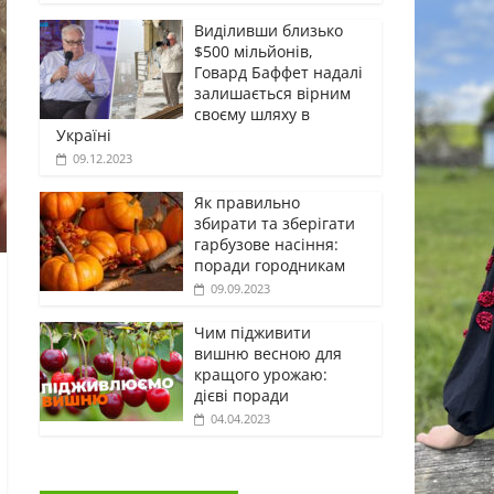
Виділивши близько
$500 мільйонів,
Говард Баффет надалі
залишається вірним
своєму шляху в
Україні
09.12.2023
Як правильно
збирати та зберігати
гарбузове насіння:
поради городникам
09.09.2023
Чим підживити
вишню весною для
кращого урожаю:
дієві поради
04.04.2023