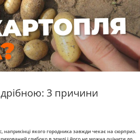
 дрібною: 3 причини
, наприкінці якого городника завжди чекає на сюрприз.
прихований глибоко в землі і його не можна оцінити до