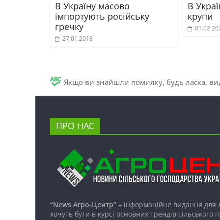
В Україну масово
В Украї
імпортують російську
крупи
гречку
01.02.20
27.01.2018
Якщо ви знайшли помилку, будь ласка, вид
ПРО НАС
“News Агро-Центр”
– інформаційне видання для 
хочуть бути в курсі основних трендів сільського 