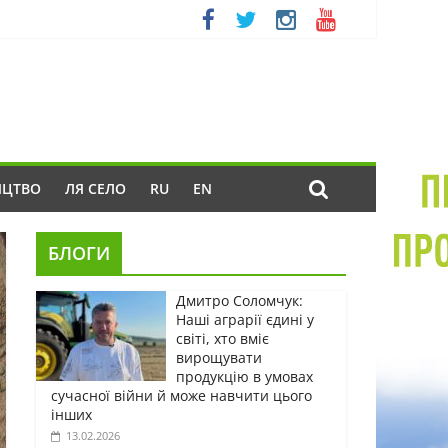
ИЦТВО
ЛЯ СЕЛО
RU
EN
БЛОГИ
Дмитро Соломчук:
Наші аграрії єдині у
світі, хто вміє
вирощувати
продукцію в умовах
сучасної війни й може навчити цього
інших
13.02.2026