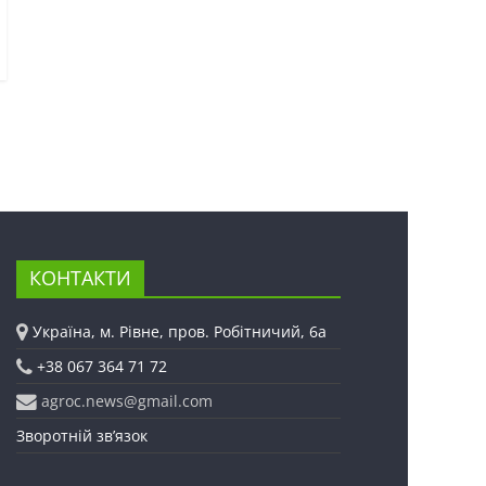
КОНТАКТИ
Україна, м. Рівне, пров. Робітничий, 6а
+38 067 364 71 72
agroc.news@gmail.com
Зворотній зв’язок