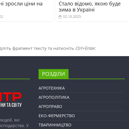
ні зросли ціни на
Стало відомо, якою буде
зима в Україні
22
02.10.2025
іліть фрагмент тексту та натисніть
Ctrl+Enter
.
РОЗДІЛИ
АГРОТЕХНІКА
АГРОПОЛІТИКА
АГРОПРАВО
ЕКО-ФЕРМЕРСТВО
людей, які
ТВАРИННИЦТВО
господарства. У