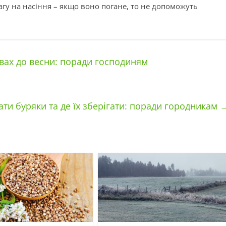
гу на насіння – якщо воно погане, то не допоможуть
овах до весни: поради господиням
ти буряки та де їх зберігати: поради городникам