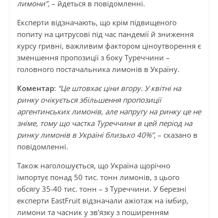
лимони”,
– йдеться в повідомленні.
Експерти відзначають, що крім підвищеного
попиту на цитрусові під час пандемії й зниження
курсу гривні, важливим фактором ціноутворення є
зменшення пропозиції з боку Туреччини –
головного постачальника лимонів в Україну.
Коментар
:
“Це штовхає ціни вгору. У квітні на
ринку очікується збільшення пропозиції
аргентинських лимонів, але напругу на ринку це не
зніме, тому що частка Туреччини в цей період на
ринку лимонів в Україні близько 40%”,
– сказано в
повідомленні.
Також наголошується, що Україна щорічно
імпортує понад 50 тис. тонн лимонів, з цього
обсягу 35-40 тис. тонн – з Туреччини. У березні
експерти EastFruit відзначали ажіотаж на імбир,
лимони та часник у зв’язку з поширенням