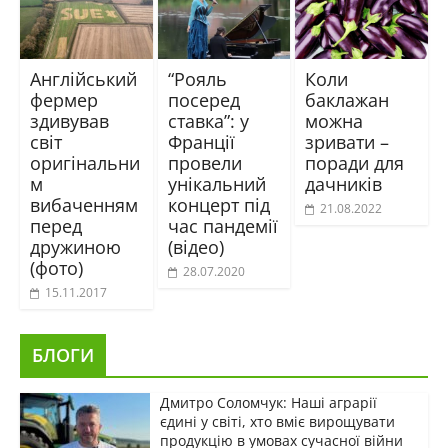
Англійський
“Рояль
Коли
фермер
посеред
баклажан
здивував
ставка”: у
можна
світ
Франції
зривати –
оригінальни
провели
поради для
м
унікальний
дачників
вибаченням
концерт під
21.08.2022
перед
час пандемії
дружиною
(відео)
(фото)
28.07.2020
15.11.2017
БЛОГИ
Дмитро Соломчук: Наші аграрії
єдині у світі, хто вміє вирощувати
продукцію в умовах сучасної війни