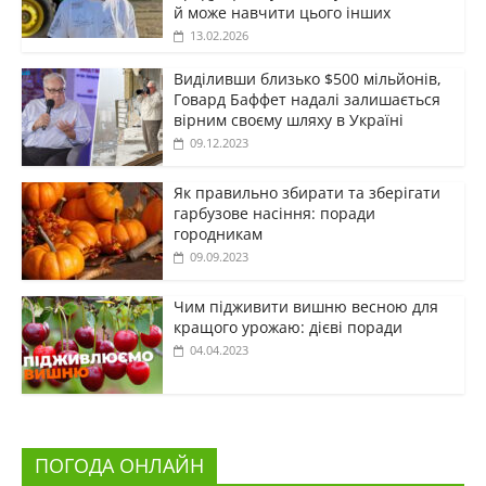
й може навчити цього інших
13.02.2026
Виділивши близько $500 мільйонів,
Говард Баффет надалі залишається
вірним своєму шляху в Україні
09.12.2023
Як правильно збирати та зберігати
гарбузове насіння: поради
городникам
09.09.2023
Чим підживити вишню весною для
кращого урожаю: дієві поради
04.04.2023
ПОГОДА ОНЛАЙН