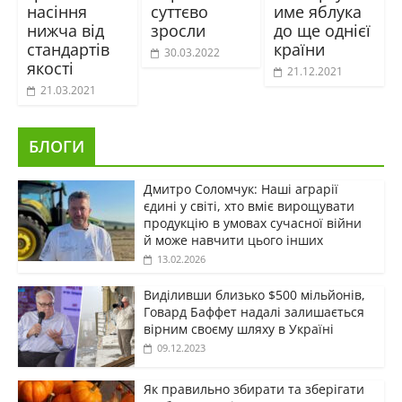
насіння
суттєво
име яблука
нижча від
зросли
до ще однієї
стандартів
країни
30.03.2022
якості
21.12.2021
21.03.2021
БЛОГИ
Дмитро Соломчук: Наші аграрії
єдині у світі, хто вміє вирощувати
продукцію в умовах сучасної війни
й може навчити цього інших
13.02.2026
Виділивши близько $500 мільйонів,
Говард Баффет надалі залишається
вірним своєму шляху в Україні
09.12.2023
Як правильно збирати та зберігати