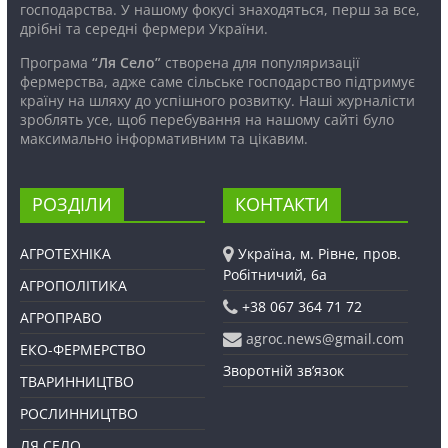
господарства. У нашому фокусі знаходяться, перш за все,
дрібні та середні фермери України.
Програма
“Ля Село”
створена для популяризації
фермерства, адже саме сільське господарство підтримує
країну на шляху до успішного розвитку. Наші журналісти
зроблять усе, щоб перебування на нашому сайті було
максимально інформативним та цікавим.
РОЗДІЛИ
КОНТАКТИ
АГРОТЕХНІКА
Україна, м. Рівне, пров.
Робітничий, 6а
АГРОПОЛІТИКА
+38 067 364 71 72
АГРОПРАВО
agroc.news@gmail.com
ЕКО-ФЕРМЕРСТВО
Зворотній зв’язок
ТВАРИННИЦТВО
РОСЛИННИЦТВО
ЛЯ СЕЛО