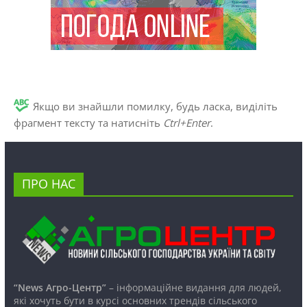
Якщо ви знайшли помилку, будь ласка, виділіть
фрагмент тексту та натисніть
Ctrl+Enter
.
ПРО НАС
“News Агро-Центр”
– інформаційне видання для людей,
які хочуть бути в курсі основних трендів сільського