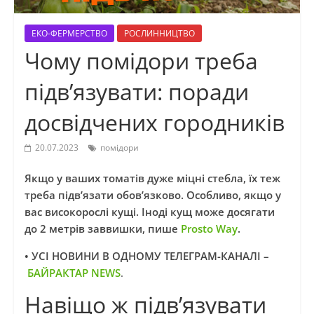
ЕКО-ФЕРМЕРСТВО
РОСЛИННИЦТВО
Чому помідори треба
підв’язувати: поради
досвідчених городників
20.07.2023
помідори
Якщо у ваших томатів дуже міцні стебла, їх теж
треба підв’язати обов’язково. Особливо, якщо у
вас високорослі кущі. Іноді кущ може досягати
до 2 метрів заввишки, пише
Prosto Way
.
• УСІ НОВИНИ В ОДНОМУ ТЕЛЕГРАМ-КАНАЛІ –
БАЙРАКТАР NEWS
.
Навіщо ж підв’язувати