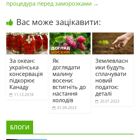
процедура перед заморозками
→
Вас може зацікавити:
За океан:
Як
Землевласн
українська
доглядати
ики будуть
консервація
малину
сплачувати
підкорює
восени:
новий
Канаду
встигніть до
податок:
настання
деталі
11.12.2018
холодів
20.01.2023
01.09.2023
БЛОГИ