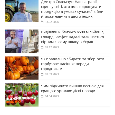
Дмитро Соломчук: Наші аграрії
єдині у світі, хто вміє вирощувати
продукцію в умовах сучасної війни
й може навчити цього інших
13.02.2026
Виділивши близько $500 мільйонів,
Говард Баффет надалі залишається
вірним своєму шляху в Україні
09.12.2023
Як правильно збирати та зберігати
гарбузове насіння: поради
городникам
09.09.2023
Чим підживити вишню весною для
кращого урожаю: дієві поради
04.04.2023