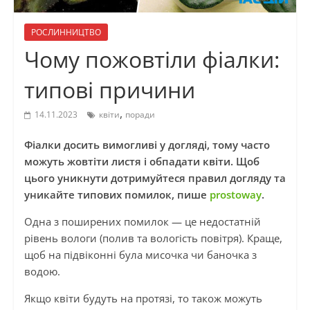
РОСЛИННИЦТВО
Чому пожовтіли фіалки:
типові причини
,
14.11.2023
квіти
поради
Фіалки досить вимогливі у догляді, тому часто
можуть жовтіти листя і обпадати квіти. Щоб
цього уникнути дотримуйтеся правил догляду та
уникайте типових помилок, пише
prostoway
.
Одна з поширених помилок — це недостатній
рівень вологи (полив та вологість повітря). Краще,
щоб на підвіконні була мисочка чи баночка з
водою.
Якщо квіти будуть на протязі, то також можуть