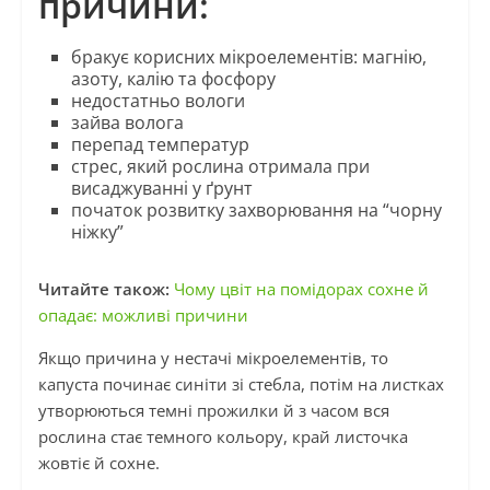
причини:
бракує корисних мікроелементів: магнію,
азоту, калію та фосфору
недостатньо вологи
зайва волога
перепад температур
стрес, який рослина отримала при
висаджуванні у ґрунт
початок розвитку захворювання на “чорну
ніжку”
Читайте також:
Чому цвіт на помідорах сохне й
опадає: можливі причини
Якщо причина у нестачі мікроелементів, то
капуста починає синіти зі стебла, потім на листках
утворюються темні прожилки й з часом вся
рослина стає темного кольору, край листочка
жовтіє й сохне.