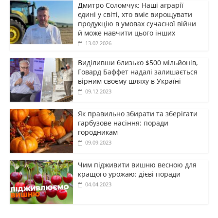
Дмитро Соломчук: Наші аграрії
єдині у світі, хто вміє вирощувати
продукцію в умовах сучасної війни
й може навчити цього інших
13.02.2026
Виділивши близько $500 мільйонів,
Говард Баффет надалі залишається
вірним своєму шляху в Україні
09.12.2023
Як правильно збирати та зберігати
гарбузове насіння: поради
городникам
09.09.2023
Чим підживити вишню весною для
кращого урожаю: дієві поради
04.04.2023