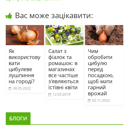
Вас може зацікавити:
Як
Салат з
Чим
використову
фіалок та
обробити
вати
ромашок: в
цибулю
цибулеве
магазинах
перед
лушпиння
все частіше
посадкою,
на городі?
з’являються
щоб мати
їстівні квіти
гарний
30.05.2022
врожай
12.03.2019
02.11.2022
БЛОГИ