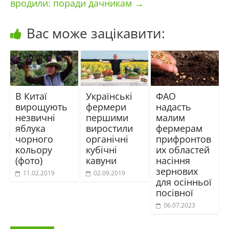
вродили: поради дачникам
→
Вас може зацікавити:
В Китаї
Українські
ФАО
вирощують
фермери
надасть
незвичні
першими
малим
яблука
виростили
фермерам
чорного
органічні
прифронтов
кольору
кубічні
их областей
(фото)
кавуни
насіння
зернових
11.02.2019
02.09.2019
для осінньої
посівної
06.07.2023