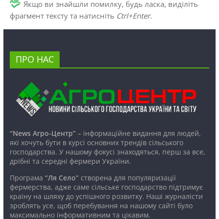
Якщо ви знайшли помилку, будь ласка, виділіть
фрагмент тексту та натисніть
Ctrl+Enter
.
ПРО НАС
“News Агро-Центр”
– інформаційне видання для людей,
які хочуть бути в курсі основних трендів сільського
господарства. У нашому фокусі знаходяться, перш за все,
дрібні та середні фермери України.
Програма
“Ля Село”
створена для популяризації
фермерства, адже саме сільське господарство підтримує
країну на шляху до успішного розвитку. Наші журналісти
зроблять усе, щоб перебування на нашому сайті було
максимально інформативним та цікавим.