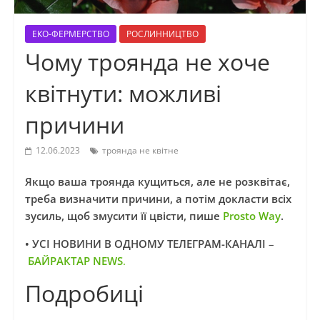
ЕКО-ФЕРМЕРСТВО
РОСЛИННИЦТВО
Чому троянда не хоче
квітнути: можливі
причини
12.06.2023
троянда не квітне
Якщо ваша троянда кущиться, але не розквітає,
треба визначити причини, а потім докласти всіх
зусиль, щоб змусити її цвісти, пише
Prosto Way
.
• УСІ НОВИНИ В ОДНОМУ ТЕЛЕГРАМ-КАНАЛІ
–
БАЙРАКТАР NEWS
.
Подробиці