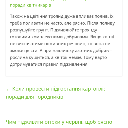
поради квітникарів
Також на цвітіння троянд дуже впливає полив. Їх
треба поливати не часто, але рясно. Після поливу
розпушуйте ґрунт. Підживлюйте троянду
готовими комплексними добривами. Якщо квітці
не вистачатиме поживних речовин, то вона не
зможе цвісти. А при надлишку азотних добрив –
рослина кущиться, а квіток немає. Тому варто
дотримуватися правил підживлення.
←
Коли провести підгортання картоплі:
поради для городників
Чим підживити огірки у червні, щоб рясно