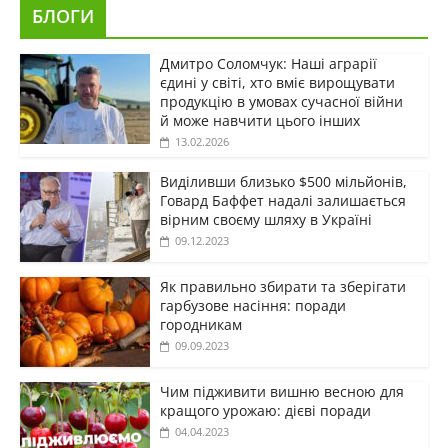
БЛОГИ
Дмитро Соломчук: Наші аграрії
єдині у світі, хто вміє вирощувати
продукцію в умовах сучасної війни
й може навчити цього інших
13.02.2026
Виділивши близько $500 мільйонів,
Говард Баффет надалі залишається
вірним своєму шляху в Україні
09.12.2023
Як правильно збирати та зберігати
гарбузове насіння: поради
городникам
09.09.2023
Чим підживити вишню весною для
кращого урожаю: дієві поради
04.04.2023