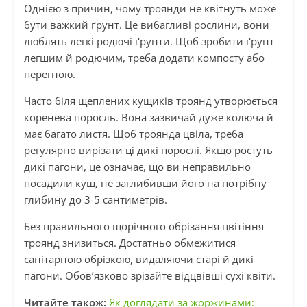
Однією з причин, чому троянди не квітнуть може
бути важкий ґрунт. Це вибагливі рослини, вони
люблять легкі родючі ґрунти. Щоб зробити ґрунт
легшим й родючим, треба додати компосту або
перегною.
Часто біля щеплених кущиків троянд утворюється
коренева поросль. Вона зазвичай дуже колюча й
має багато листя. Щоб троянда цвіла, треба
регулярно вирізати ці дикі порослі. Якщо ростуть
дикі пагони, це означає, що ви неправильно
посадили кущ, не заглибивши його на потрібну
глибину до 3-5 сантиметрів.
Без правильного щорічного обрізання цвітіння
троянд знизиться. Достатньо обмежитися
санітарною обрізкою, видаляючи старі й дикі
пагони. Обов’язково зрізайте відцвівші сухі квіти.
Читайте також:
Як доглядати за жоржинами: