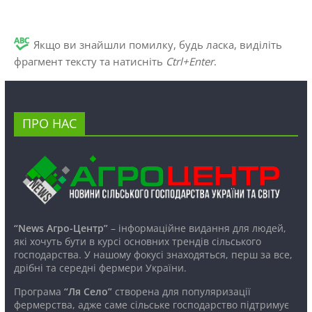
Якщо ви знайшли помилку, будь ласка, виділіть
фрагмент тексту та натисніть
Ctrl+Enter
.
ПРО НАС
“News Агро-Центр”
– інформаційне видання для людей,
які хочуть бути в курсі основних трендів сільського
господарства. У нашому фокусі знаходяться, перш за все,
дрібні та середні фермери України.
Програма
“Ля Село”
створена для популяризації
фермерства, адже саме сільське господарство підтримує