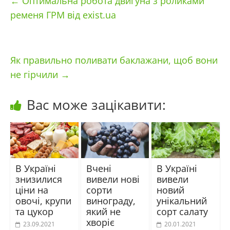
←
Оптимальна робота двигуна з роликами
ременя ГРМ від exist.ua
Як правильно поливати баклажани, щоб вони
не гірчили
→
Вас може зацікавити:
В Україні
Вчені
В Україні
знизилися
вивели нові
вивели
ціни на
сорти
новий
овочі, крупи
винограду,
унікальний
та цукор
який не
сорт салату
хворіє
23.09.2021
20.01.2021