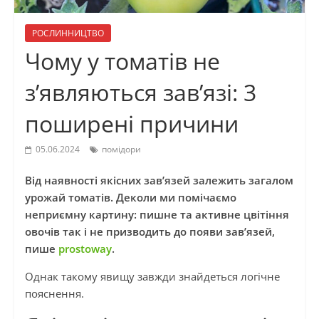
РОСЛИННИЦТВО
Чому у томатів не
з’являються зав’язі: 3
поширені причини
05.06.2024
помідори
Від наявності якісних зав’язей залежить загалом
урожай томатів. Деколи ми помічаємо
неприємну картину: пишне та активне цвітіння
овочів так і не призводить до появи зав’язей,
пише
prostoway
.
Однак такому явищу завжди знайдеться логічне
пояснення.