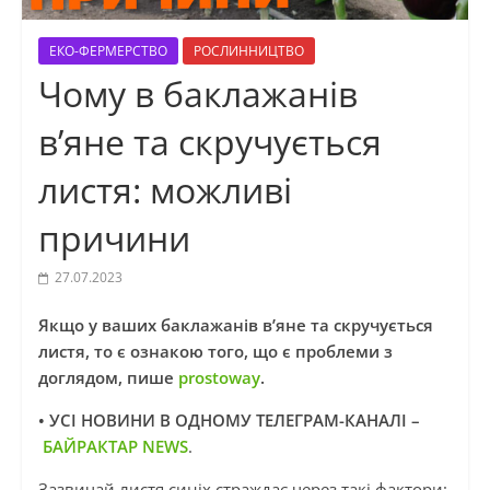
ЕКО-ФЕРМЕРСТВО
РОСЛИННИЦТВО
Чому в баклажанів
в’яне та скручується
листя: можливі
причини
27.07.2023
Якщо у ваших баклажанів в’яне та скручується
листя, то є ознакою того, що є проблеми з
доглядом, пише
prostoway
.
• УСІ НОВИНИ В ОДНОМУ ТЕЛЕГРАМ-КАНАЛІ –
БАЙРАКТАР NEWS
.
Зазвичай листя синіх страждає через такі фактори: