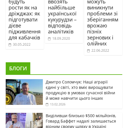
будуть
ввозять
можуть
рости як на
найбільше
виникнути
дріжджах: як
української
проблеми зі
підготувати
кукурудзи –
зберіганням
дієве
відповідь
врожаю
підживлення
аналітиків
пізніх
для кабачків
зернових і
18.09.2020
олійних
30.05.2022
22.06.2022
БЛОГИ
Дмитро Соломчук: Наші аграрії
єдині у світі, хто вміє вирощувати
продукцію в умовах сучасної війни
й може навчити цього інших
13.02.2026
Виділивши близько $500 мільйонів,
Говард Баффет надалі залишається
вірним своєму шляху в Україні