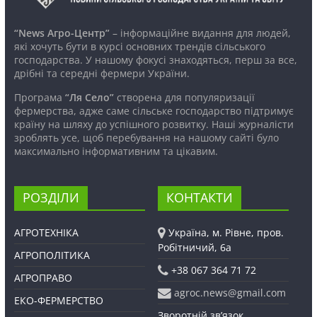
“News Агро-Центр”
– інформаційне видання для людей,
які хочуть бути в курсі основних трендів сільського
господарства. У нашому фокусі знаходяться, перш за все,
дрібні та середні фермери України.
Програма
“Ля Село”
створена для популяризації
фермерства, адже саме сільське господарство підтримує
країну на шляху до успішного розвитку. Наші журналісти
зроблять усе, щоб перебування на нашому сайті було
максимально інформативним та цікавим.
РОЗДІЛИ
КОНТАКТИ
АГРОТЕХНІКА
Україна, м. Рівне, пров.
Робітничий, 6а
АГРОПОЛІТИКА
+38 067 364 71 72
АГРОПРАВО
agroc.news@gmail.com
ЕКО-ФЕРМЕРСТВО
Зворотній зв’язок