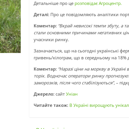
Детальніше про це
розповідає Агроцентр.
Деталі:
Про це повідомляють аналітики пор
Коментар:
“Вкрай невисокі темпи збуту, а т
стали основними причинами негативних цін
учасники ринку.
Зазначається, що на сьогодні українські фе
гривень/кілограм, що в середньому на 18% 
Коментар:
“Наразі ціни на моркву в Україні
торік. Водночас оператори ринку прогнозуют
заморозків, після чого стабілізуються”,
– підк
Джерело:
сайт
Уніан
Читайте також:
В Україні вирощують уніка