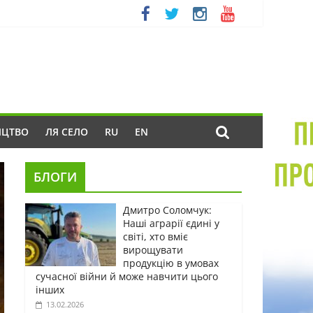
ИЦТВО
ЛЯ СЕЛО
RU
EN
БЛОГИ
Дмитро Соломчук:
Наші аграрії єдині у
світі, хто вміє
вирощувати
продукцію в умовах
сучасної війни й може навчити цього
інших
13.02.2026