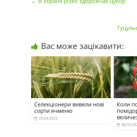
←
В Україні різко здорожчає цукор
Гуцуль
Вас може зацікавити:
Селекціонери вивели нові
Коли п
сорти ячменю
помідор
величе
25.04.2022
08.05.20