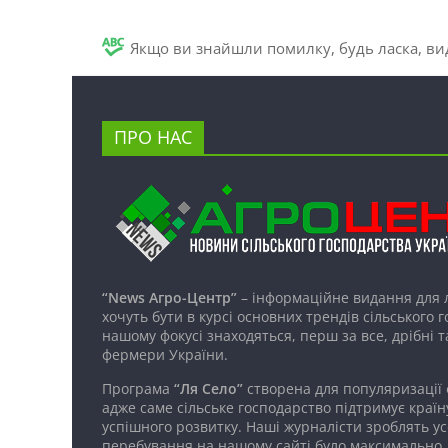
Якщо ви знайшли помилку, будь ласка, вид
ПРО НАС
“News Агро-Центр”
– інформаційне видання для 
хочуть бути в курсі основних трендів сільського 
нашому фокусі знаходяться, перш за все, дрібні т
фермери України.
Програма
“Ля Село”
створена для популяризації
адже саме сільське господарство підтримує країн
успішного розвитку. Наші журналісти зроблять ус
перебування на нашому сайті було максимально