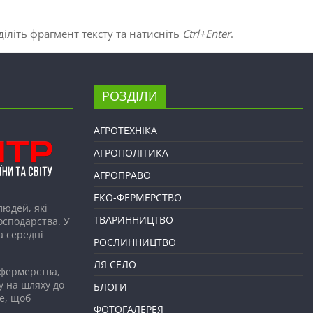
іліть фрагмент тексту та натисніть
Ctrl+Enter
.
РОЗДІЛИ
АГРОТЕХНІКА
АГРОПОЛІТИКА
АГРОПРАВО
ЕКО-ФЕРМЕРСТВО
людей, які
ТВАРИННИЦТВО
господарства. У
а середні
РОСЛИННИЦТВО
ЛЯ СЕЛО
 фермерства,
у на шляху до
БЛОГИ
е, щоб
ФОТОГАЛЕРЕЯ