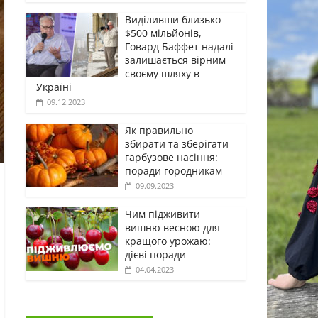
Виділивши близько
$500 мільйонів,
Говард Баффет надалі
залишається вірним
своєму шляху в
Україні
09.12.2023
Як правильно
збирати та зберігати
гарбузове насіння:
поради городникам
09.09.2023
Чим підживити
вишню весною для
кращого урожаю:
дієві поради
04.04.2023