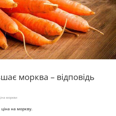
вшає морква – відповідь
ціна моркви
 ціна на моркву.