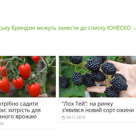
ську бриндзю можуть занести до списку ЮНЕСКО
отрібно садити
“Лох Тей”: на ринку
и: хитрість для
з’явився новий сорт ожини
зного врожаю
04.11.2019
24