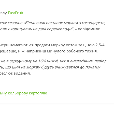
талу
EastFruit
.
акож сезонне збільшення поставок моркви з господарств,
ових коригувань на дані коренеплоди”
, – повідомили
рмери намагаються продати моркву оптом за ціною 2,5-4
дешевше, ніж наприкінці минулого робочого тижня.
 вже в середньому на 16% нижчі, ніж в аналогічний період
ь, що ціни на моркву будуть знижуватися до початку
реслює видання.
льну кольорову картоплю