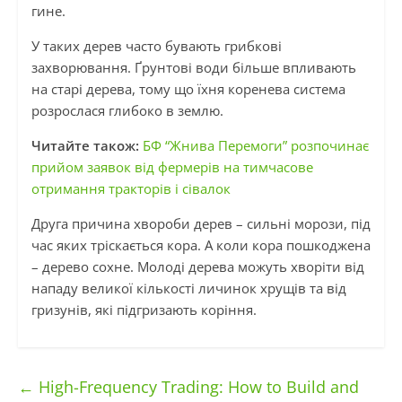
гине.
У таких дерев часто бувають грибкові
захворювання. Ґрунтові води більше впливають
на старі дерева, тому що їхня коренева система
розрослася глибоко в землю.
Читайте також:
БФ “Жнива Перемоги” розпочинає
прийом заявок від фермерів на тимчасове
отримання тракторів і сівалок
Друга причина хвороби дерев – сильні морози, під
час яких тріскається кора. А коли кора пошкоджена
– дерево сохне. Молоді дерева можуть хворіти від
нападу великої кількості личинок хрущів та від
гризунів, які підгризають коріння.
←
High-Frequency Trading: How to Build and