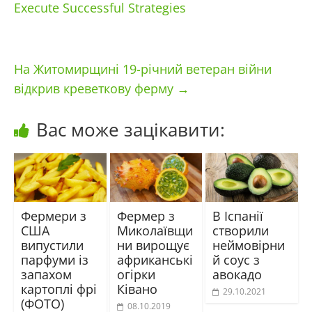
Execute Successful Strategies
На Житомирщині 19-річний ветеран війни
відкрив креветкову ферму
→
Вас може зацікавити:
Фермери з
Фермер з
В Іспанії
США
Миколаївщи
створили
випустили
ни вирощує
неймовірни
парфуми із
африканські
й соус з
запахом
огірки
авокадо
картоплі фрі
Ківано
29.10.2021
(ФОТО)
08.10.2019