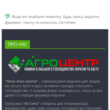
Якщо ви знайшли помилку, будь ласка, виділіть
фрагмент тексту та натисніть
Ctrl+Enter
.
ПРО НАС
“News Агро-Центр”
– інформаційне видання для людей,
які хочуть бути в курсі основних трендів сільського
господарства. У нашому фокусі знаходяться, перш за все,
дрібні та середні фермери України.
Програма
“Ля Село”
створена для популяризації
фермерства, адже саме сільське господарство підтримує