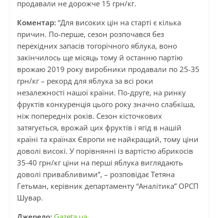
продавали не дорожче 15 грн/кг.
Коментар:
“Для високих цін на старті є кілька
причин. По-перше, сезон розпочався без
перехідних запасів тогорічного яблука, воно
закінчилось ще місяць тому й останню партію
врожаю 2019 року виробники продавали по 25-35
грн/кг – рекорд для яблука за всі роки
незалежності нашої країни. По-друге, на ринку
фруктів конкуренція цього року значно слабкіша,
ніж попередніх років. Сезон кісточкових
затягується, врожай цих фруктів і ягід в нашій
країні та країнах Європи не найкращий, тому ціни
доволі високі. У порівнянні із вартістю абрикосів
35-40 грн/кг ціни на перші яблука виглядають
доволі привабливими”, – розповідає Тетяна
Гетьман, керівник департаменту “Аналітика” ОРСП
Шувар.
Джерело:
Gazeta.ua