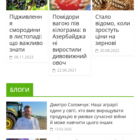
Підживленн
Помідори
Стало
я
вагою пів
відомо, коли
смородини
кілограма: в
зростуть
в листопаді:
Азербайджа
ціни на
що важливо
ні
зернові
знати
виростили
20.08.2022
дивовижний
08.11.2023
овоч
22.06.2021
БЛОГИ
Дмитро Соломчук: Наші аграрії
єдині у світі, хто вміє вирощувати
продукцію в умовах сучасної війни
й може навчити цього інших
13.02.2026