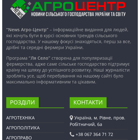
“News Агро-Центр”
– інформаційне видання для людей,
які хочуть бути в курсі основних трендів сільського
господарства. У нашому фокусі знаходяться, перш за все,
дрібні та середні фермери України.
Програма
“Ля Село”
створена для популяризації
фермерства, адже саме сільське господарство підтримує
країну на шляху до успішного розвитку. Наші журналісти
зроблять усе, щоб перебування на нашому сайті було
максимально інформативним та цікавим.
РОЗДІЛИ
КОНТАКТИ
АГРОТЕХНІКА
Україна, м. Рівне, пров.
Робітничий, 6а
АГРОПОЛІТИКА
+38 067 364 71 72
АГРОПРАВО