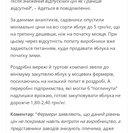
після зниження відпускних цін як і раніше
відсутній
“, – йдеться в повідомленні.
За даними аналітиків, садівники опустили
мінімальні ціни на всі сорти яблук до 5 грн/кг, що
на третину дешевше, ніж на початку місяця. При
цьому через відсутність попиту виробники вже
задаються питанням, куди продавати яблука на
початку зими.
Роздрібні мережі й гуртові компанії звели до
мінімуму закупівлю яблук у місцевих фермерів,
посилаючись на низький попит в роздробі. А
переробні підприємства, які могли б “поглинути”
надлишки врожаю, готові закуповувати яблука не
дорожче 1,80-2,40 грн/кг.
Коментар:
“
Фермери заявляють, що даний рівень
цін не покриває навіть витрати на виробництво, а
представники заводів знизують плечима, адже