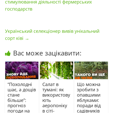
стимулювання діяльності фермерських
господарств
Український селекціонер вивів унікальний
сорт ківі
→
Вас може зацікавити:
“Похолодні
Салат в
Що можна
шає, а дощів
тумані: як
зробити з
стане
використову
опавшими
більше”:
ють
яблуками:
прогноз
аеропоніку
поради від
погоди на
в сіті-
садівників