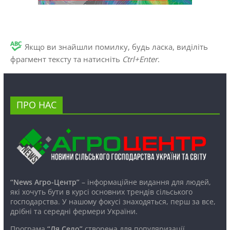
Якщо ви знайшли помилку, будь ласка, виділіть
фрагмент тексту та натисніть
Ctrl+Enter
.
ПРО НАС
“News Агро-Центр”
– інформаційне видання для людей,
які хочуть бути в курсі основних трендів сільського
господарства. У нашому фокусі знаходяться, перш за все,
дрібні та середні фермери України.
Програма
“Ля Село”
створена для популяризації