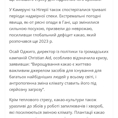
У Камеруні та Нігерії також спостерігалися тривалі
періоди надмірної спеки. Екстремальні погодні
явища, як-от рясні опади в Гані, що змінилися
сильною посухою, призвели до неврожаю,
посиливши глобальний дефіцит какао, який
розпочався ще 2023 р.
Осай Оджиго, директор із політики та громадських
кампаній Christian Aid, особливо відзначила кризу,
заявивши: “Вирощування какао є життєво
важливим джерелом засобів для існування для
багатьох найбідніших людей у всьому світі, і
антропогенна зміна клімату ставить його під
серйозну загрозу”.
Крім теплового стресу, какао-культури також
уразливі до збоїв у роботі запилювачів і хвороб,
які посилюються зміною клімату. Плантації какао