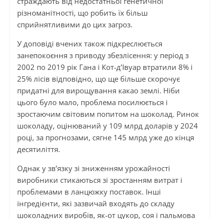
страждають від недостатньої генетичної
різноманітності, що робить їх більш
сприйнятливими до цих загроз.
У доповіді вчених також підкреслюється
занепокоєння з приводу збезлісення: у період з
2002 по 2019 рік Гана і Кот-д’Івуар втратили 8% і
25% лісів відповідно, що ще більше скорочує
придатні для вирощування какао землі. Ніби
цього було мало, проблема посилюється і
зростаючим світовим попитом на шоколад. Ринок
шоколаду, оцінюваний у 109 млрд доларів у 2024
році, за прогнозами, сягне 145 млрд уже до кінця
десятиліття.
Однак у зв’язку зі зниженням урожайності
виробники стикаються зі зростанням витрат і
проблемами в ланцюжку поставок. Інші
інгредієнти, які зазвичай входять до складу
шоколадних виробів, як-от цукор, соя і пальмова