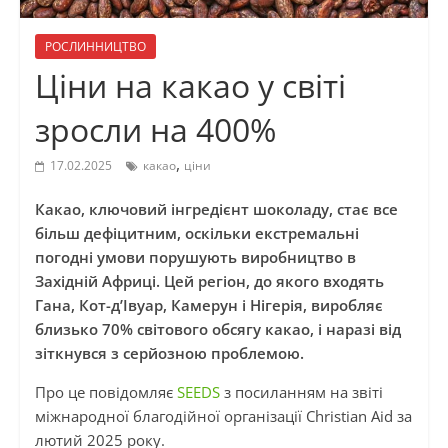
РОСЛИННИЦТВО
Ціни на какао у світі
зросли на 400%
,
17.02.2025
какао
ціни
Какао, ключовий інгредієнт шоколаду, стає все
більш дефіцитним, оскільки екстремальні
погодні умови порушують виробництво в
Західній Африці. Цей регіон, до якого входять
Гана, Кот-д’Івуар, Камерун і Нігерія, виробляє
близько 70% світового обсягу какао, і наразі від
зіткнувся з серйозною проблемою.
Про це повідомляє
SEEDS
з посиланням на звіті
міжнародної благодійної організації Christian Aid за
лютий 2025 року.