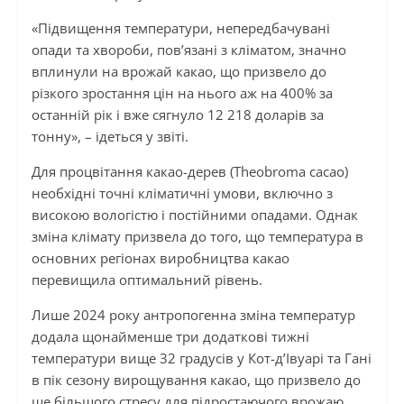
«Підвищення температури, непередбачувані
опади та хвороби, пов’язані з кліматом, значно
вплинули на врожай какао, що призвело до
різкого зростання цін на нього аж на 400% за
останній рік і вже сягнуло 12 218 доларів за
тонну», – ідеться у звіті.
Для процвітання какао-дерев (Theobroma cacao)
необхідні точні кліматичні умови, включно з
високою вологістю і постійними опадами. Однак
зміна клімату призвела до того, що температура в
основних регіонах виробництва какао
перевищила оптимальний рівень.
Лише 2024 року антропогенна зміна температур
додала щонайменше три додаткові тижні
температури вище 32 градусів у Кот-д’Івуарі та Гані
в пік сезону вирощування какао, що призвело до
ще більшого стресу для підростаючого врожаю.