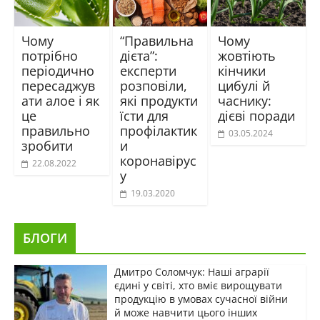
Чому
“Правильна
Чому
потрібно
дієта”:
жовтіють
періодично
експерти
кінчики
пересаджув
розповіли,
цибулі й
ати алое і як
які продукти
часнику:
це
їсти для
дієві поради
правильно
профілактик
03.05.2024
зробити
и
коронавірус
22.08.2022
у
19.03.2020
БЛОГИ
Дмитро Соломчук: Наші аграрії
єдині у світі, хто вміє вирощувати
продукцію в умовах сучасної війни
й може навчити цього інших