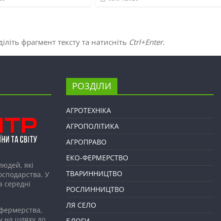
іліть фрагмент тексту та натисніть
Ctrl+Enter
.
РОЗДІЛИ
АГРОТЕХНІКА
АГРОПОЛІТИКА
АГРОПРАВО
ЕКО-ФЕРМЕРСТВО
людей, які
ТВАРИННИЦТВО
господарства. У
а середні
РОСЛИННИЦТВО
ЛЯ СЕЛО
 фермерства,
у на шляху до
БЛОГИ