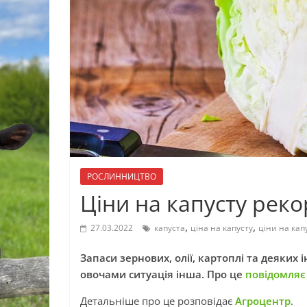
РОСЛИННИЦТВО
Ціни на капусту рек
,
,
27.03.2022
капуста
ціна на капусту
ціни на кап
Запаси зернових, олії, картоплі та деяких і
овочами ситуація інша. Про це
повідомля
Детальніше про це розповідає
Агроцентр
.