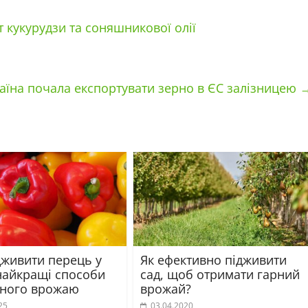
 кукурудзи та соняшникової олії
аїна почала експортувати зерно в ЄС залізницею
дживити перець у
Як ефективно підживити
 найкращі способи
сад, щоб отримати гарний
сного врожаю
врожай?
25
03.04.2020