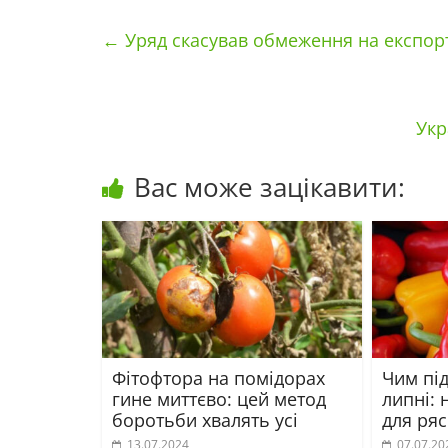
←
Уряд скасував обмеження на експорт
Укр
Вас може зацікавити:
Фітофтора на помідорах
Чим пі
гине миттєво: цей метод
липні:
боротьби хвалять усі
для ря
13.07.2024
07.07.20