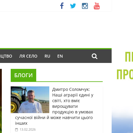
ИЦТВО
ЛЯ СЕЛО
RU
EN
БЛОГИ
Дмитро Соломчук:
Наші аграрії єдині у
світі, хто вміє
вирощувати
продукцію в умовах
сучасної війни й може навчити цього
інших
13.02.2026