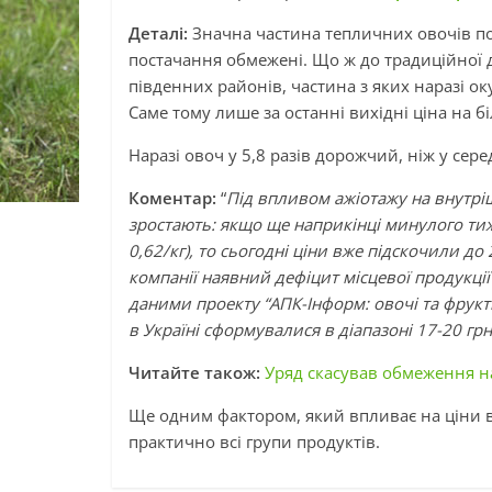
Деталі:
Значна частина тепличних овочів пос
постачання обмежені. Що ж до традиційної д
південних районів, частина з яких наразі о
Саме тому лише за останні вихідні ціна на б
Наразі овоч у 5,8 разів дорожчий, ніж у сер
Коментар:
“
Під впливом ажіотажу на внутр
зростають: якщо ще наприкінці минулого тижн
0,62/кг), то сьогодні ціни вже підскочили до 
компанії наявний дефіцит місцевої продукці
даними проекту “АПК-Інформ: овочі та фрукти
в Україні сформувалися в діапазоні 17-20 грн/
Читайте також:
Уряд скасував обмеження на
Ще одним фактором, який впливає на ціни в 
практично всі групи продуктів.