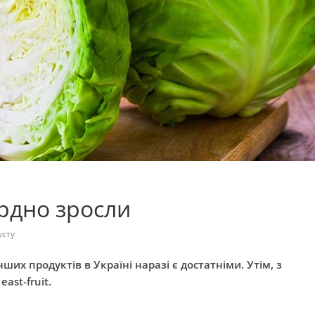
ордно зросли
усту
нших продуктів в Україні наразі є достатніми. Утім, з
є
east-fruit.