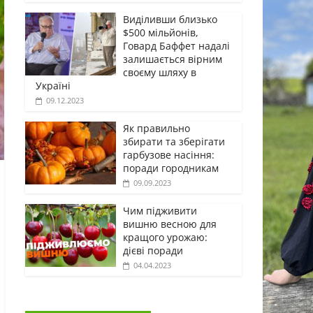
Виділивши близько
$500 мільйонів,
Говард Баффет надалі
залишається вірним
своєму шляху в
Україні
09.12.2023
Як правильно
збирати та зберігати
гарбузове насіння:
поради городникам
09.09.2023
Чим підживити
вишню весною для
кращого урожаю:
дієві поради
04.04.2023