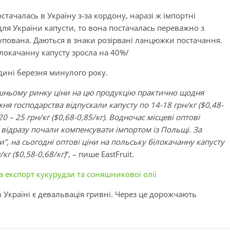
тачалась в Україну з-за кордону, наразі ж імпортні
ля України капусти, то вона постачалась переважно з
купована. Даються в знаки розірвані ланцюжки постачання.
ілокачанну капусту зросла на 40%/
едині березня минулого року.
ішньому ринку ціни на цю продукцію практично щодня
я господарства відпускали капусту по 14-18 грн/кг ($0,48-
20 – 25 грн/кг ($0,68-0,85/кг). Водночас місцеві оптові
ї відразу почали компенсувати імпортом із Польщі. За
”, на сьогодні оптові ціни на польську білокачанну капусту
кг ($0,58-0,68/кг)
“, – пише EastFruit.
 експорт кукурудзи та соняшникової олії
Україні є девальвація гривні. Через це дорожчають