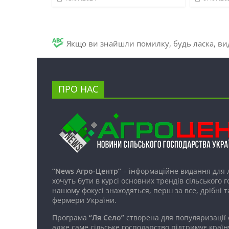
Якщо ви знайшли помилку, будь ласка, вид
ПРО НАС
“News Агро-Центр”
– інформаційне видання для 
хочуть бути в курсі основних трендів сільського 
нашому фокусі знаходяться, перш за все, дрібні т
фермери України.
Програма
“Ля Село”
створена для популяризації
адже саме сільське господарство підтримує країн