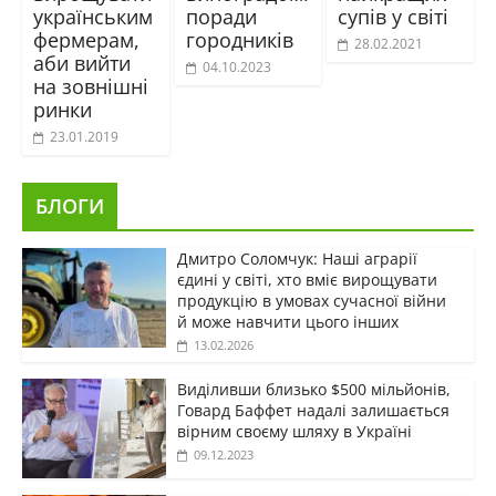
українським
поради
супів у світі
фермерам,
городників
28.02.2021
аби вийти
04.10.2023
на зовнішні
ринки
23.01.2019
БЛОГИ
Дмитро Соломчук: Наші аграрії
єдині у світі, хто вміє вирощувати
продукцію в умовах сучасної війни
й може навчити цього інших
13.02.2026
Виділивши близько $500 мільйонів,
Говард Баффет надалі залишається
вірним своєму шляху в Україні
09.12.2023