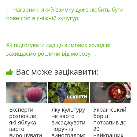
←
Чагарник, який взимку дуже любить бути
повністю в сніжній кучугурі
Як підготувати сад до зимових холодів:
захищаємо рослини від морозу
→
Вас може зацікавити:
Експерти
Яку культуру
Український
розповіли,
не варто
борщ
які яблука
висаджувати
потрапив до
варто
поруч із
20
вирощувати
виноградом:
найкращих