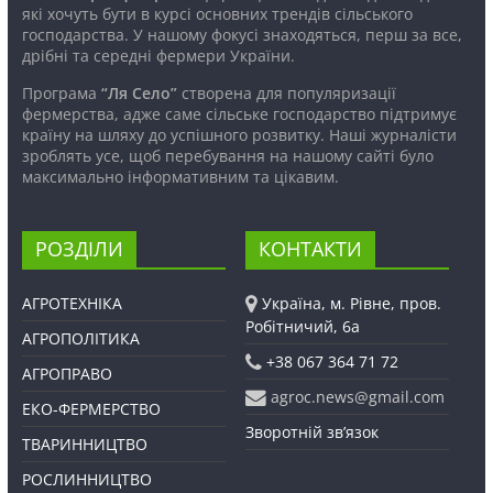
які хочуть бути в курсі основних трендів сільського
господарства. У нашому фокусі знаходяться, перш за все,
дрібні та середні фермери України.
Програма
“Ля Село”
створена для популяризації
фермерства, адже саме сільське господарство підтримує
країну на шляху до успішного розвитку. Наші журналісти
зроблять усе, щоб перебування на нашому сайті було
максимально інформативним та цікавим.
РОЗДІЛИ
КОНТАКТИ
АГРОТЕХНІКА
Україна, м. Рівне, пров.
Робітничий, 6а
АГРОПОЛІТИКА
+38 067 364 71 72
АГРОПРАВО
agroc.news@gmail.com
ЕКО-ФЕРМЕРСТВО
Зворотній зв’язок
ТВАРИННИЦТВО
РОСЛИННИЦТВО