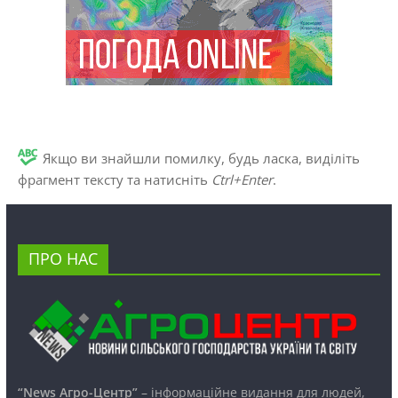
Якщо ви знайшли помилку, будь ласка, виділіть
фрагмент тексту та натисніть
Ctrl+Enter
.
ПРО НАС
“News Агро-Центр”
– інформаційне видання для людей,