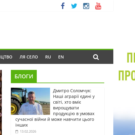
ИЦТВО
ЛЯ СЕЛО
RU
EN
БЛОГИ
Дмитро Соломчук:
Наші аграрії єдині у
світі, хто вміє
вирощувати
продукцію в умовах
сучасної війни й може навчити цього
інших
13.02.2026