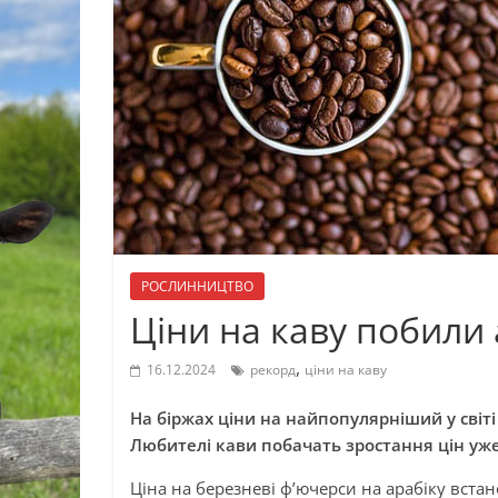
РОСЛИННИЦТВО
Ціни на каву побили
,
16.12.2024
рекорд
ціни на каву
На біржах ціни на найпопулярніший у світі
Любителі кави побачать зростання цін уж
Ціна на березневі ф’ючерси на арабіку вста