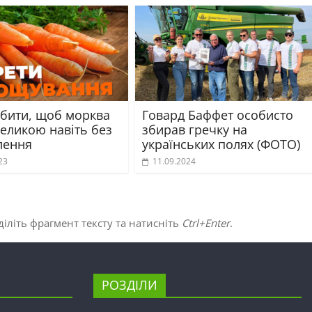
бити, щоб морква
Говард Баффет особисто
великою навіть без
збирав гречку на
лення
українських полях (ФОТО)
23
11.09.2024
іліть фрагмент тексту та натисніть
Ctrl+Enter
.
РОЗДІЛИ