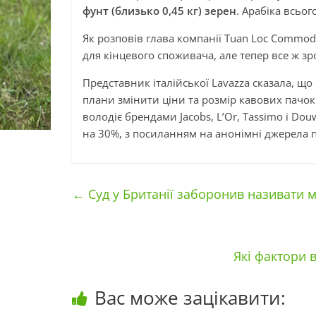
фунт (близько 0,45 кг) зерен
. Арабіка всьог
Як розповів глава компанії Tuan Loc Commodi
для кінцевого споживача, але тепер все ж зр
Представник італійської Lavazza сказала, що
плани змінити ціни та розмір кавових пачок ск
володіє брендами Jacobs, L’Or, Tassimo і Dou
на 30%, з посиланням на анонімні джерела п
←
Суд у Британії заборонив називати 
Які фактори 
Вас може зацікавити: