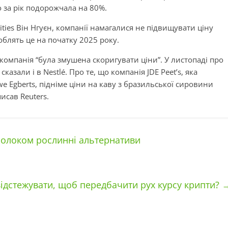
о за рік подорожчала на 80%.
ties Він Нгуєн, компанії намагалися не підвищувати ціну
облять це на початку 2025 року.
 компанія “була змушена скоригувати ціни”. У листопаді про
азали і в Nestlé. Про те, що компанія JDE Peet’s, яка
we Egberts, підніме ціни на каву з бразильської сировини
исав Reuters.
молоком рослинні альтернативи
відстежувати, щоб передбачити рух курсу крипти?