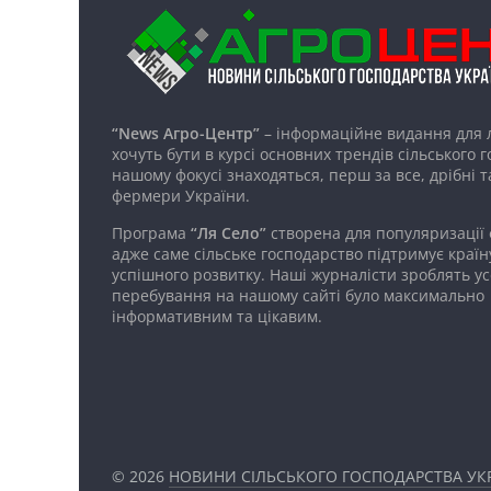
“News Агро-Центр”
– інформаційне видання для 
хочуть бути в курсі основних трендів сільського 
нашому фокусі знаходяться, перш за все, дрібні т
фермери України.
Програма
“Ля Село”
створена для популяризації
адже саме сільське господарство підтримує країн
успішного розвитку. Наші журналісти зроблять ус
перебування на нашому сайті було максимально
інформативним та цікавим.
© 2026
НОВИНИ СІЛЬСЬКОГО ГОСПОДАРСТВА УКР