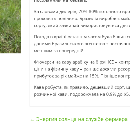
посиланням на Reuters.
За словами дилерів, 70%-80% поточного врож
проходять повільно. Бразилія виробляє май
сорту, який зазвичай використовується для 
Погода в країні останнім часом була більш 
даними бразильського агентства з постачан
меншим за попередній.
Ф’ючерси на каву арабіку на біржі ICE – кон
ціни на фізичну каву – раніше досягли реко
прибуток за рік майже на 15%. Пізніше контр
Кава робуста, як правило, дешевший сорт, 
розчинної кави, подорожчала на 0,9% до $5
←
Энергия солнца на службе фермера