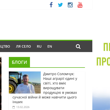
ИЦТВО
ЛЯ СЕЛО
RU
EN
БЛОГИ
Дмитро Соломчук:
Наші аграрії єдині у
світі, хто вміє
вирощувати
продукцію в умовах
сучасної війни й може навчити цього
інших
13.02.2026