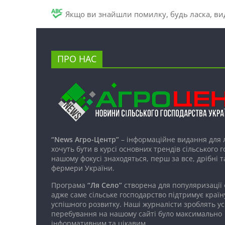
Якщо ви знайшли помилку, будь ласка, вид
ПРО НАС
“News Агро-Центр”
– інформаційне видання для 
хочуть бути в курсі основних трендів сільського 
нашому фокусі знаходяться, перш за все, дрібні т
фермери України.
Програма
“Ля Село”
створена для популяризації
адже саме сільське господарство підтримує країн
успішного розвитку. Наші журналісти зроблять ус
перебування на нашому сайті було максимально
інформативним та цікавим.