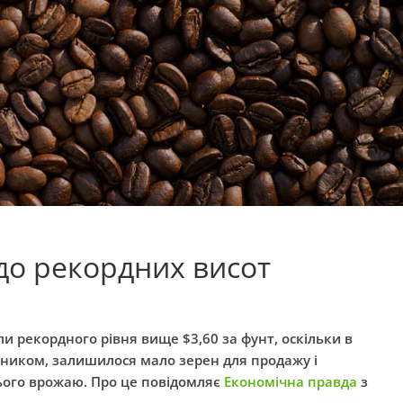
 до рекордних висот
гли рекордного рівня вище $3,60 за фунт, оскільки в
бником, залишилося мало зерен для продажу і
ього врожаю. Про це повідомляє
Економічна правда
з