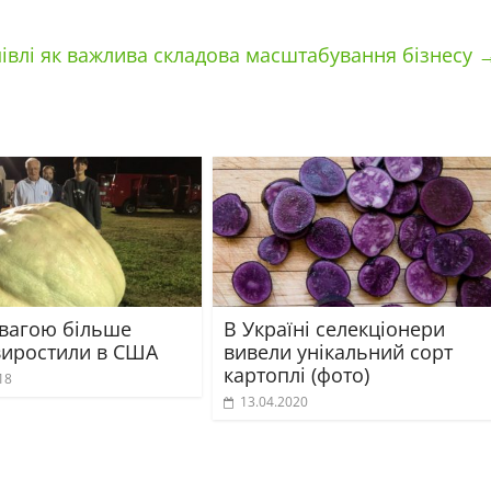
івлі як важлива складова масштабування бізнесу
 вагою більше
В Україні селекціонери
виростили в США
вивели унікальний сорт
картоплі (фото)
18
13.04.2020