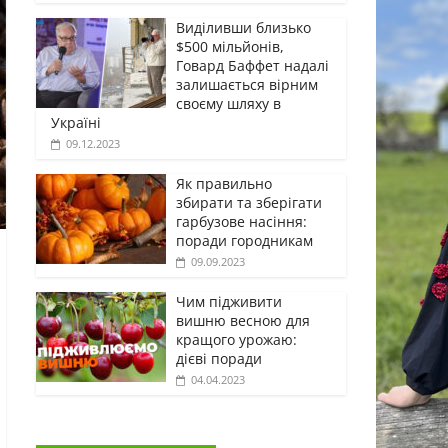
Виділивши близько
$500 мільйонів,
Говард Баффет надалі
залишається вірним
своєму шляху в
Україні
09.12.2023
Як правильно
збирати та зберігати
гарбузове насіння:
поради городникам
09.09.2023
Чим підживити
вишню весною для
кращого урожаю:
дієві поради
04.04.2023