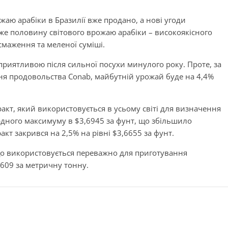
аю арабіки в Бразилії вже продано, а нові угоди
же половину світового врожаю арабіки – високоякісного
смаження та меленої суміші.
сприятливою після сильної посухи минулого року. Проте, за
ня продовольства Conab, майбутній урожай буде на 4,4%
тракт, який використовується в усьому світі для визначення
рдного максимуму в $3,6945 за фунт, що збільшило
акт закрився на 2,5% на рівні $3,6655 за фунт.
що використовується переважно для приготування
,609 за метричну тонну.