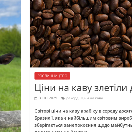
РОСЛИННИЦТВО
Ціни на каву злетіли
,
31.01.2025
рекорд
Ціни на каву
Світові ціни на каву арабіку в середу дося
Бразилії, яка є найбільшим світовим виро
зберігається занепокоєння щодо майбутн