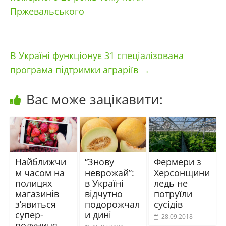
Пржевальського
В Україні функціонує 31 спеціалізована
програма підтримки аграріїв
→
Вас може зацікавити:
Найближчи
“Знову
Фермери з
м часом на
неврожай”:
Херсонщини
полицях
в Україні
ледь не
магазинів
відчутно
потруїли
з’явиться
подорожчал
сусідів
супер-
и дині
28.09.2018
полуниця