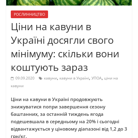
РОСЛИННИЦТВО
Ціни на кавуни в
Україні досягли свого
мінімуму: скільки вони
коштують зараз
,
,
,
09.09.2020
кавуни
кавуни в Україні
УПОА
ціни на
кавуни
Ціни на кавуни в Україні продовжують
знижуватися попри завершення сезону
баштанних, за останній тиждень ягода
подешевшала в середньому на 20% і сьогодні
відвантажується у ціновому діапазоні від 1,2 до 3
грн/кг.