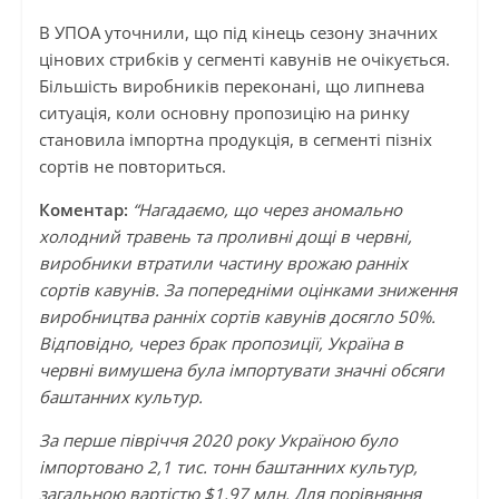
В УПОА уточнили, що під кінець сезону значних
цінових стрибків у сегменті кавунів не очікується.
Більшість виробників переконані, що липнева
ситуація, коли основну пропозицію на ринку
становила імпортна продукція, в сегменті пізніх
сортів не повториться.
Коментар:
“Нагадаємо, що через аномально
холодний травень та проливні дощі в червні,
виробники втратили частину врожаю ранніх
сортів кавунів. За попередніми оцінками зниження
виробництва ранніх сортів кавунів досягло 50%.
Відповідно, через брак пропозиції, Україна в
червні вимушена була імпортувати значні обсяги
баштанних культур.
За перше півріччя 2020 року Україною було
імпортовано 2,1 тис. тонн баштанних культур,
загальною вартістю $1,97 млн. Для порівняння