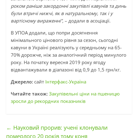
роком раніше закордонні закупівлі кавунів та динь
були втричі нижчі, як в натуральному, так і у
вартісному вираженні”,
– додали в асоціації.
В УПОА додали, що попри досягнення
мінімального цінового рівня за сезон, сьогодні
кавуни в Україні реалізують у середньому на 65-
70% дорожче, ніж за аналогічний період минулого
року. На початку вересня 2019 року ягоду
відвантажували в діапазоні від 0,9 до 1,5 грн/кг.
Джерело:
сайт
Інтерфакс-Україна
Читайте також:
Закупівельні ціни на пшеницю
зросли до рекордних показників
←
Науковий прорив: учені клонували
померлого 20 років тому коня