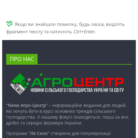
Якщо ви знайшли помилку, будь ласка, виділіть
фрагмент тексту та натисніть
Ctrl+Enter
.
ПРО НАС
“News Агро-Центр”
– інформаційне видання для людей,
які хочуть бути в курсі основних трендів сільського
господарства. У нашому фокусі знаходяться, перш за все,
дрібні та середні фермери України.
Програма
“Ля Село”
створена для популяризації