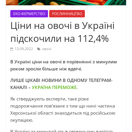
ЕКО-ФЕРМЕРСТВО
РОСЛИННИЦТВО
Ціни на овочі в Україні
підскочили на 112,4%
13.09.2022
овочі
В Україні ціни на овочі в порівнянні з минулим
роком зросли більше ніж вдвічі.
ЛИШЕ ЦІКАВІ НОВИНИ В ОДНОМУ ТЕЛЕГРАМ-
КАНАЛІ –
УКРАЇНА ПЕРЕМОЖЕ
.
Як стверджують експерти, таке різке
подорожчання пов’язане з тим що нині частина
Херсонської області знаходиться під російською
окупацією.
В Україні за минулий рік в середньому вартість