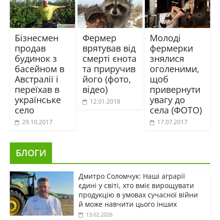
Бізнесмен
Фермер
Молоді
продав
врятував від
фермерки
будинок з
смерті єнота
знялися
басейном в
та приручив
оголеними,
Австралії і
його (фото,
щоб
переїхав в
відео)
привернути
українське
увагу до
12.01.2018
село
села (ФОТО)
29.10.2017
17.07.2017
БЛОГИ
Дмитро Соломчук: Наші аграрії
єдині у світі, хто вміє вирощувати
продукцію в умовах сучасної війни
й може навчити цього інших
13.02.2026