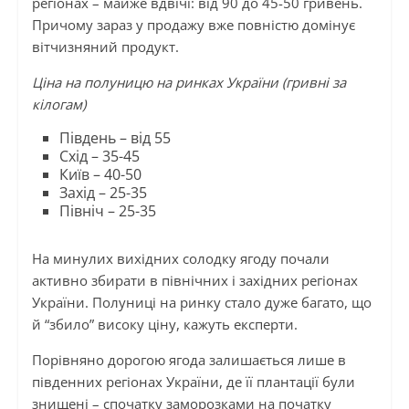
регіонах – майже вдвічі: від 90 до 45-50 гривень.
Причому зараз у продажу вже повністю домінує
вітчизняний продукт.
Ціна на полуницю на ринках України (гривні за
кілогам)
Південь – від 55
Схід – 35-45
Київ – 40-50
Захід – 25-35
Північ – 25-35
На минулих вихідних солодку ягоду почали
активно збирати в північних і західних регіонах
України. Полуниці на ринку стало дуже багато, що
й “збило” високу ціну, кажуть експерти.
Порівняно дорогою ягода залишається лише в
південних регіонах України, де її плантації були
знищені – спочатку заморозками на початку