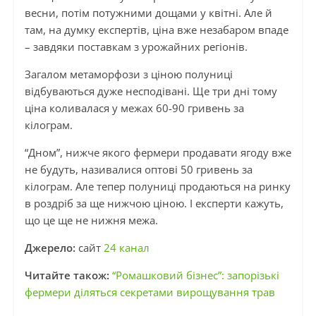
весни, потім потужними дощами у квітні. Але й
там, на думку експертів, ціна вже незабаром впаде
– завдяки поставкам з урожайних регіонів.
Загалом метаморфози з ціною полуниці
відбуваються дуже несподівані. Ще три дні тому
ціна коливалася у межах 60-90 гривень за
кілограм.
“Дном”, нижче якого фермери продавати ягоду вже
не будуть, називалися оптові 50 гривень за
кілограм. Але тепер полуниці продаються на ринку
в роздріб за ще нижчою ціною. І експерти кажуть,
що це ще не нижня межа.
Джерело:
сайт
24 канал
Читайте також:
“Ромашковий бізнес”: запорізькі
фермери діляться секретами вирощування трав