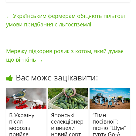
←
Українським фермерам обіцяють пільгові
умови придбання сільгоспземлі
Мережу підкорив ролик з котом, який думає
що він кінь
→
Вас може зацікавити:
В Україну
Японські
“Гімн
після
селекціонер
посівної”:
морозів
и вивели
пісню “Шум”
прийде
новий сорт
гурту Go-A