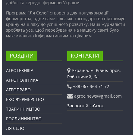
дрібні та середні фермери України.
Програма
“Ля Село”
створена для популяризації
фермерства, адже саме сільське господарство підтримує
країну на шляху до успішного розвитку. Наші журналісти
зроблять усе, щоб перебування на нашому сайті було
максимально інформативним та цікавим.
РОЗДІЛИ
КОНТАКТИ
АГРОТЕХНІКА
Україна, м. Рівне, пров.
Робітничий, 6а
АГРОПОЛІТИКА
+38 067 364 71 72
АГРОПРАВО
agroc.news@gmail.com
ЕКО-ФЕРМЕРСТВО
Зворотній зв’язок
ТВАРИННИЦТВО
РОСЛИННИЦТВО
ЛЯ СЕЛО