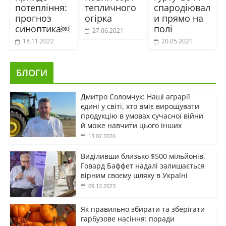
потепління:
тепличного
спародіювал
прогноз
огірка
и прямо на
синоптика￼
полі
27.06.2021
18.11.2022
20.05.2021
БЛОГИ
Дмитро Соломчук: Наші аграрії
єдині у світі, хто вміє вирощувати
продукцію в умовах сучасної війни
й може навчити цього інших
13.02.2026
Виділивши близько $500 мільйонів,
Говард Баффет надалі залишається
вірним своєму шляху в Україні
09.12.2023
Як правильно збирати та зберігати
гарбузове насіння: поради