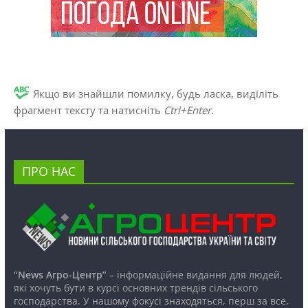
Якщо ви знайшли помилку, будь ласка, виділіть
фрагмент тексту та натисніть
Ctrl+Enter
.
ПРО НАС
“News Агро-Центр”
– інформаційне видання для людей,
які хочуть бути в курсі основних трендів сільського
господарства. У нашому фокусі знаходяться, перш за все,