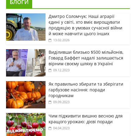
БЛОГИ
Дмитро Соломчук: Наші аграрії
єдині у світі, хто вміє вирощувати
продукцію в умовах сучасної війни
й може навчити цього інших
13.02.2026
Виділивши близько $500 мільйонів,
Говард Баффет надалі залишається
вірним своєму шляху в Україні
09.12.2023
Як правильно збирати та зберігати
гарбузове насіння: поради
городникам
09.09.2023
Чим підживити вишню весною для
кращого урожаю: дієві поради
04.04.2023