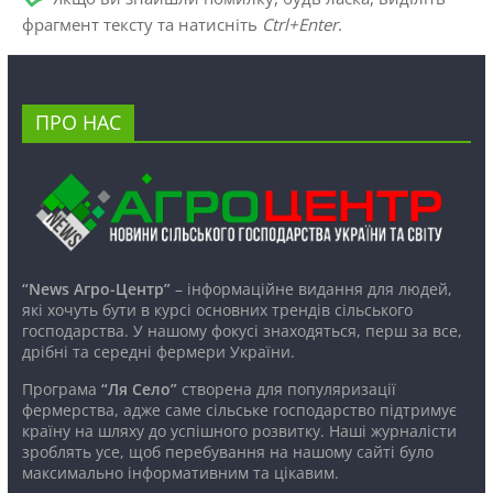
фрагмент тексту та натисніть
Ctrl+Enter
.
ПРО НАС
“News Агро-Центр”
– інформаційне видання для людей,
які хочуть бути в курсі основних трендів сільського
господарства. У нашому фокусі знаходяться, перш за все,
дрібні та середні фермери України.
Програма
“Ля Село”
створена для популяризації
фермерства, адже саме сільське господарство підтримує
країну на шляху до успішного розвитку. Наші журналісти
зроблять усе, щоб перебування на нашому сайті було
максимально інформативним та цікавим.