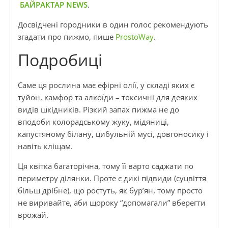
БАЙРАКТАР NEWS
.
Досвідчені городники в один голос рекомендують
згадати про пижмо, пише
ProstoWay
.
Подробиці
Саме ця рослина має ефірні олії, у складі яких є
туйон, камфор та алкоїди – токсичні для деяких
видів шкідників. Різкий запах пижма не до
вподоби колорадському жуку, мідяниці,
капустяному білану, цибульній мусі, довгоносику і
навіть кліщам.
Ця квітка багаторічна, тому її варто саджати по
периметру ділянки. Проте є дикі підвиди (суцвіття
більш дрібне), що ростуть, як бур’ян, тому просто
не виривайте, аби щороку “допомагали” вберегти
врожай.