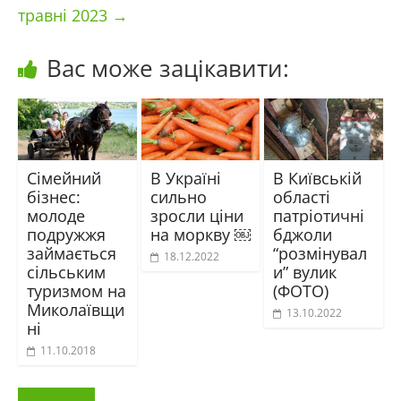
травні 2023
→
Вас може зацікавити:
Сімейний
В Україні
В Київській
бізнес:
сильно
області
молоде
зросли ціни
патріотичні
подружжя
на моркву ￼
бджоли
займається
“розмінувал
18.12.2022
сільським
и” вулик
туризмом на
(ФОТО)
Миколаївщи
13.10.2022
ні
11.10.2018