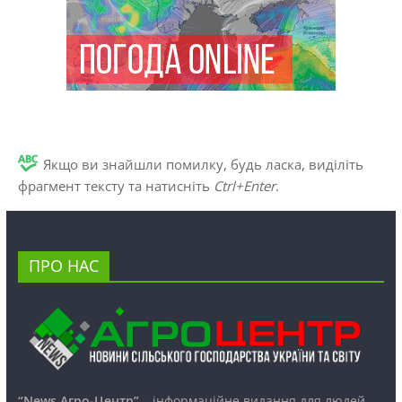
Якщо ви знайшли помилку, будь ласка, виділіть
фрагмент тексту та натисніть
Ctrl+Enter
.
ПРО НАС
“News Агро-Центр”
– інформаційне видання для людей,