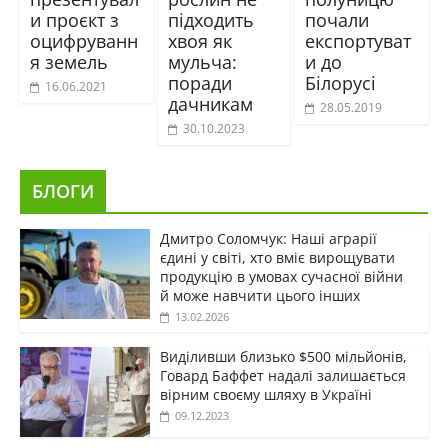
и проєкт з
підходить
почали
оцифруванн
хвоя як
експортуват
я земель
мульча:
и до
поради
Білорусі
16.06.2021
дачникам
28.05.2019
30.10.2023
БЛОГИ
Дмитро Соломчук: Наші аграрії
єдині у світі, хто вміє вирощувати
продукцію в умовах сучасної війни
й може навчити цього інших
13.02.2026
Виділивши близько $500 мільйонів,
Говард Баффет надалі залишається
вірним своєму шляху в Україні
09.12.2023