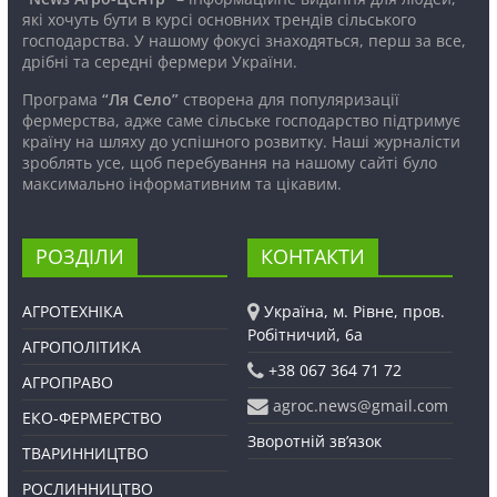
які хочуть бути в курсі основних трендів сільського
господарства. У нашому фокусі знаходяться, перш за все,
дрібні та середні фермери України.
Програма
“Ля Село”
створена для популяризації
фермерства, адже саме сільське господарство підтримує
країну на шляху до успішного розвитку. Наші журналісти
зроблять усе, щоб перебування на нашому сайті було
максимально інформативним та цікавим.
РОЗДІЛИ
КОНТАКТИ
АГРОТЕХНІКА
Україна, м. Рівне, пров.
Робітничий, 6а
АГРОПОЛІТИКА
+38 067 364 71 72
АГРОПРАВО
agroc.news@gmail.com
ЕКО-ФЕРМЕРСТВО
Зворотній зв’язок
ТВАРИННИЦТВО
РОСЛИННИЦТВО