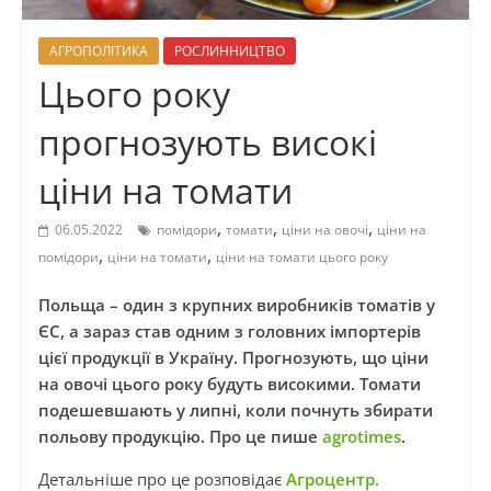
АГРОПОЛІТИКА
РОСЛИННИЦТВО
Цього року
прогнозують високі
ціни на томати
,
,
,
06.05.2022
помідори
томати
ціни на овочі
ціни на
,
,
помідори
ціни на томати
ціни на томати цього року
Польща – один з крупних виробників томатів у
ЄС, а зараз став одним з головних імпортерів
цієї продукції в Україну. Прогнозують, що ціни
на овочі цього року будуть високими. Томати
подешевшають у липні, коли почнуть збирати
польову продукцію. Про це пише
agrotimes
.
Детальніше про це розповідає
Агроцентр.