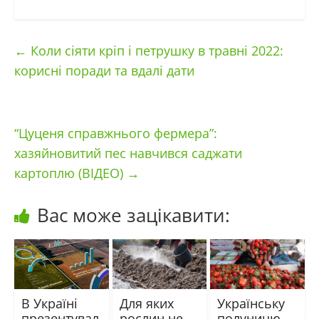
←
Коли сіяти кріп і петрушку в травні 2022:
корисні поради та вдалі дати
“Цуценя справжнього фермера”:
хазяйновитий пес навчився саджати
картоплю (ВІДЕО)
→
Вас може зацікавити:
В Україні
Для яких
Українську
презентувал
рослин не
полуницю