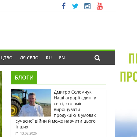
ИЦТВО
ЛЯ СЕЛО
RU
EN
БЛОГИ
Дмитро Соломчук:
Наші аграрії єдині у
світі, хто вміє
вирощувати
продукцію в умовах
сучасної війни й може навчити цього
інших
13.02.2026