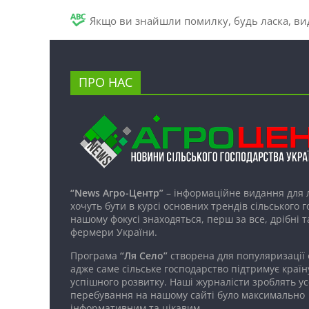
Якщо ви знайшли помилку, будь ласка, вид
ПРО НАС
“News Агро-Центр”
– інформаційне видання для 
хочуть бути в курсі основних трендів сільського 
нашому фокусі знаходяться, перш за все, дрібні т
фермери України.
Програма
“Ля Село”
створена для популяризації
адже саме сільське господарство підтримує країн
успішного розвитку. Наші журналісти зроблять ус
перебування на нашому сайті було максимально
інформативним та цікавим.