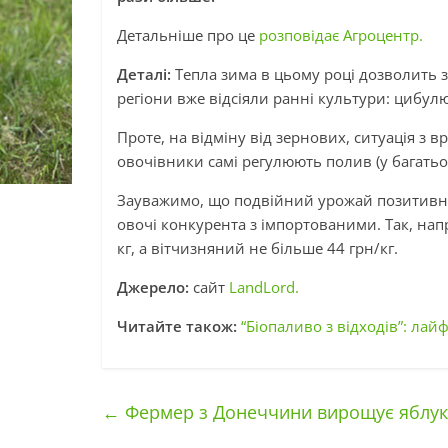
Детальніше про це
розповідає Агроцентр.
Деталі:
Тепла зима в цьому році дозволить з
регіони вже відсіяли ранні культури: цибулю
Проте, на відміну від зернових, ситуація з в
овочівники самі регулюють полив (у багать
Зауважимо, що подвійний урожай позитивно 
овочі конкурента з імпортованими. Так, на
кг, а вітчизняний не більше 44 грн/кг.
Джерело:
сайт
LandLord.
Читайте також:
“Біопаливо з відходів”: лай
←
Фермер з Донеччини вирощує яблука