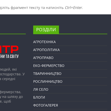
іліть фрагмент тексту та натисніть
Ctrl+Enter
.
РОЗДІЛИ
АГРОТЕХНІКА
АГРОПОЛІТИКА
АГРОПРАВО
ЕКО-ФЕРМЕРСТВО
людей, які
ТВАРИННИЦТВО
господарства. У
а середні
РОСЛИННИЦТВО
ЛЯ СЕЛО
 фермерства,
у на шляху до
БЛОГИ
е, щоб
ФОТОГАЛЕРЕЯ