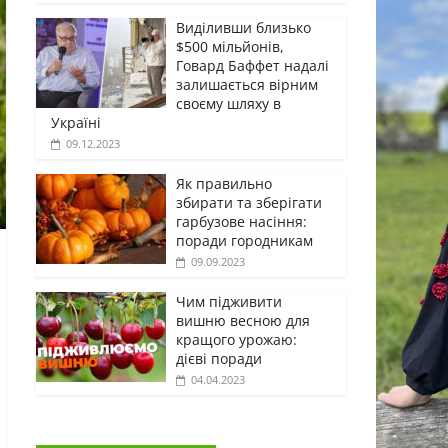
Виділивши близько
$500 мільйонів,
Говард Баффет надалі
залишається вірним
своєму шляху в
Україні
09.12.2023
Як правильно
збирати та зберігати
гарбузове насіння:
поради городникам
09.09.2023
Чим підживити
вишню весною для
кращого урожаю:
дієві поради
04.04.2023