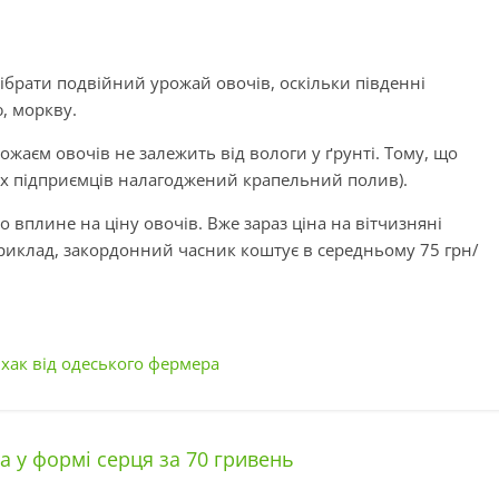
ібрати подвійний урожай овочів, оскільки південні
, моркву.
рожаєм овочів не залежить від вологи у ґрунті. Тому, що
ох підприємців налагоджений крапельний полив).
вплине на ціну овочів. Вже зараз ціна на вітчизняні
приклад, закордонний часник коштує в середньому 75 грн/
фхак від одеського фермера
 у формі серця за 70 гривень