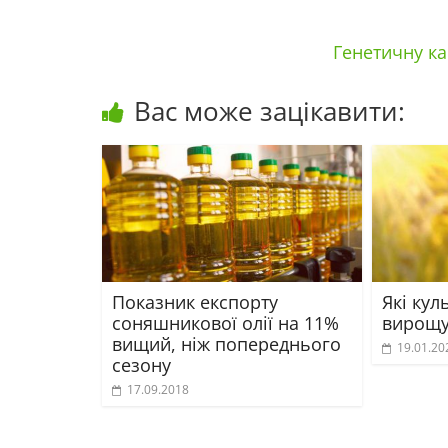
Генетичну к
Вас може зацікавити:
Показник експорту
Які кул
соняшникової олії на 11%
вирощу
вищий, ніж попереднього
19.01.20
сезону
17.09.2018